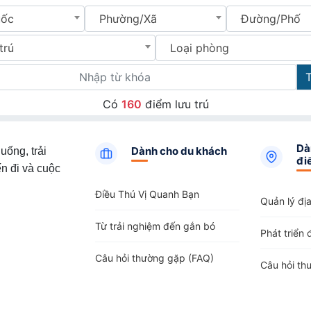
uốc
Phường/Xã
Đường/Phố
trú
Loại phòng
Có
160
điểm lưu trú
Dà
Dành cho du khách
uống, trải
đi
n đi và cuộc
Điều Thú Vị Quanh Bạn
Quản lý đị
Từ trải nghiệm đến gắn bó
Phát triển 
Câu hỏi thường gặp (FAQ)
Câu hỏi th