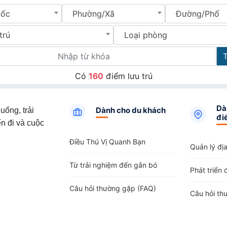
uốc
Phường/Xã
Đường/Phố
trú
Loại phòng
Có
160
điểm lưu trú
Dà
Dành cho du khách
uống, trải
đi
n đi và cuộc
Điều Thú Vị Quanh Bạn
Quản lý đị
Từ trải nghiệm đến gắn bó
Phát triển 
Câu hỏi thường gặp (FAQ)
Câu hỏi th