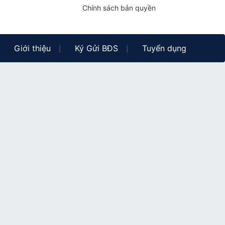
Chính sách bản quyền
Giới thiệu
Ký Gửi BĐS
Tuyển dụng
|
|