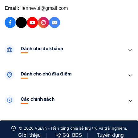
Email:
lienhevui@gmail.com
Dành cho du khách
Dành cho chủ địa điểm
Các chính sách
© 2026 Vui.vn - Nền tảng chia sẻ lưu trú và trải nghiệm.
Giới thiệu
Ký Gửi BĐS
Tuyển dụng
|
|