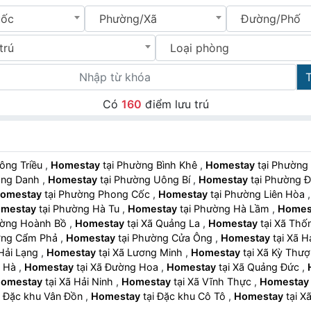
uốc
Phường/Xã
Đường/Phố
trú
Loại phòng
Có
160
điểm lưu trú
 Đông Triều
,
Homestay
tại Phường Bình Khê
,
Homestay
tại Phườ
 Vàng Danh
,
Homestay
tại Phường Uông Bí
,
Homestay
tại Phường
omestay
tại Phường Phong Cốc
,
Homestay
tại Phường Liên Hòa
mestay
tại Phường Hà Tu
,
Homestay
tại Phường Hà Lầm
,
Homes
Phường Hoành Bồ
,
Homestay
tại Xã Quảng La
,
Homestay
tại Xã T
hường Cẩm Phả
,
Homestay
tại Phường Cửa Ông
,
Homestay
tại Xã
Xã Hải Lạng
,
Homestay
tại Xã Lương Minh
,
Homestay
tại Xã Kỳ Th
ng Hà
,
Homestay
tại Xã Đường Hoa
,
Homestay
tại Xã Quảng Đức
,
omestay
tại Xã Hải Ninh
,
Homestay
tại Xã Vĩnh Thực
,
Homestay
tại Đặc khu Vân Đồn
,
Homestay
tại Đặc khu Cô Tô
,
Homestay
tạ