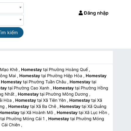
Đăng nhập
Tìm kiếm
ng Mạo Khê
,
Homestay
tại Phường Hoàng Quế
,
 Đông Mai
,
Homestay
tại Phường Hiệp Hòa
,
Homestay
,
Homestay
tại Phường Tuần Châu
,
Homestay
tại
tay
tại Phường Cao Xanh
,
Homestay
tại Phường Hồng
hống Nhất
,
Homestay
tại Phường Mông Dương
,
 Hải Hòa
,
Homestay
tại Xã Tiên Yên
,
Homestay
tại Xã
ượng
,
Homestay
tại Xã Ba Chẽ
,
Homestay
tại Xã Quảng
Homestay
tại Xã Hoành Mô
,
Homestay
tại Xã Lục Hồn
,
tại Phường Móng Cái 1
,
Homestay
tại Phường Móng
i Xã Cái Chiên
,