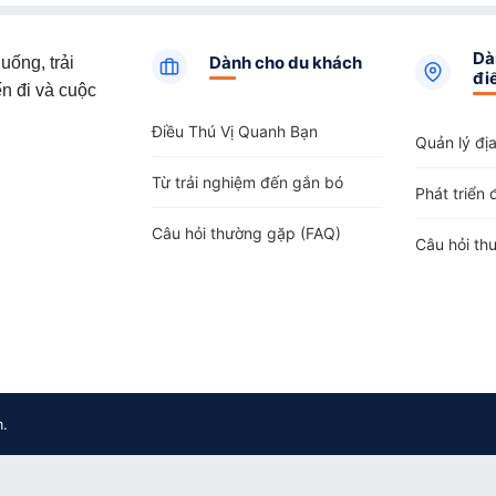
Dà
Dành cho du khách
uống, trải
đi
n đi và cuộc
Điều Thú Vị Quanh Bạn
Quản lý đị
Từ trải nghiệm đến gắn bó
Phát triển 
Câu hỏi thường gặp (FAQ)
Câu hỏi th
m.