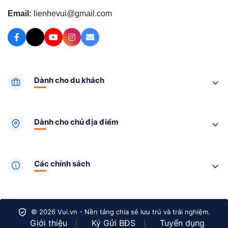
Email:
lienhevui@gmail.com
Dành cho du khách
Dành cho chủ địa điểm
Các chính sách
© 2026 Vui.vn - Nền tảng chia sẻ lưu trú và trải nghiệm.
Giới thiệu
Ký Gửi BĐS
Tuyển dụng
|
|