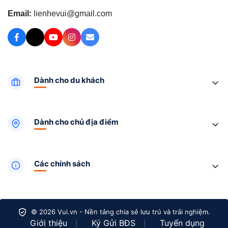
Email:
lienhevui@gmail.com
Dành cho du khách
Dành cho chủ địa điểm
Các chính sách
© 2026 Vui.vn - Nền tảng chia sẻ lưu trú và trải nghiệm.
Giới thiệu
Ký Gửi BĐS
Tuyển dụng
|
|