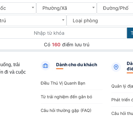
uốc
Phường/Xã
Đường/Phố
trú
Loại phòng
Có
160
điểm lưu trú
Dà
Dành cho du khách
uống, trải
đi
n đi và cuộc
Điều Thú Vị Quanh Bạn
Quản lý đị
Từ trải nghiệm đến gắn bó
Phát triển 
Câu hỏi thường gặp (FAQ)
Câu hỏi th