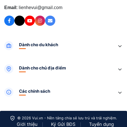
Email:
lienhevui@gmail.com
Dành cho du khách
Dành cho chủ địa điểm
Các chính sách
© 2026 Vui.vn - Nền tảng chia sẻ lưu trú và trải nghiệm.
Giới thiệu
Ký Gửi BĐS
Tuyển dụng
|
|