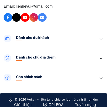
Email:
lienhevui@gmail.com
Dành cho du khách
Dành cho chủ địa điểm
Các chính sách
© 2026 Vui.vn - Nền tảng chia sẻ lưu trú và trải nghiệm.
Giới thiệu
Ký Gửi BĐS
Tuyển dụng
|
|