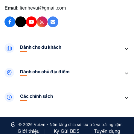
Email:
lienhevui@gmail.com
Dành cho du khách
Dành cho chủ địa điểm
Các chính sách
© 2026 Vui.vn - Nền tảng chia sẻ lưu trú và trải nghiệm.
Giới thiệu
Ký Gửi BĐS
Tuyển dụng
|
|