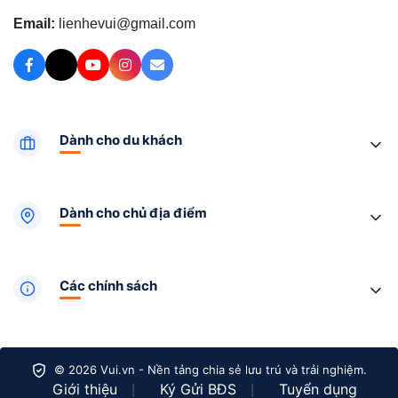
Email:
lienhevui@gmail.com
Dành cho du khách
Dành cho chủ địa điểm
Các chính sách
© 2026 Vui.vn - Nền tảng chia sẻ lưu trú và trải nghiệm.
Giới thiệu
Ký Gửi BĐS
Tuyển dụng
|
|