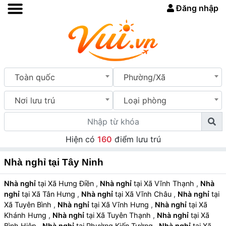
Đăng nhập
Toàn quốc
Phường/Xã
Nơi lưu trú
Loại phòng
Hiện có
160
điểm lưu trú
Nhà nghỉ tại Tây Ninh
Nhà nghỉ
tại Xã Hưng Điền
,
Nhà nghỉ
tại Xã Vĩnh Thạnh
,
Nhà
nghỉ
tại Xã Tân Hưng
,
Nhà nghỉ
tại Xã Vĩnh Châu
,
Nhà nghỉ
tại
Xã Tuyên Bình
,
Nhà nghỉ
tại Xã Vĩnh Hưng
,
Nhà nghỉ
tại Xã
Khánh Hưng
,
Nhà nghỉ
tại Xã Tuyên Thạnh
,
Nhà nghỉ
tại Xã
Bình Hiệp
,
Nhà nghỉ
tại Phường Kiến Tường
,
Nhà nghỉ
tại Xã