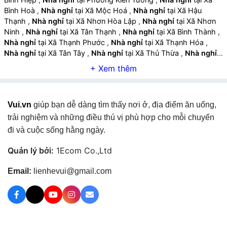
Bình Hoà
,
Nhà nghỉ
tại Xã Mộc Hoá
,
Nhà nghỉ
tại Xã Hậu
Thạnh
,
Nhà nghỉ
tại Xã Nhơn Hòa Lập
,
Nhà nghỉ
tại Xã Nhơn
Ninh
,
Nhà nghỉ
tại Xã Tân Thạnh
,
Nhà nghỉ
tại Xã Bình Thành
,
Nhà nghỉ
tại Xã Thạnh Phước
,
Nhà nghỉ
tại Xã Thạnh Hóa
,
Nhà nghỉ
tại Xã Tân Tây
,
Nhà nghỉ
tại Xã Thủ Thừa
,
Nhà nghỉ
tại Xã Mỹ An
,
Nhà nghỉ
tại Xã Mỹ Thạnh
,
Nhà nghỉ
tại Xã Tân
Long
,
Nhà nghỉ
tại Xã Mỹ Quý
,
Nhà nghỉ
tại Xã Đông Thành
,
Nhà nghỉ
tại Xã Đức Huệ
,
Nhà nghỉ
tại Xã An Ninh
,
Nhà nghỉ
tại Xã Hiệp Hoà
,
Nhà nghỉ
tại Xã Hậu Nghĩa
,
Nhà nghỉ
tại Xã
Vui.vn
giúp bạn dễ dàng tìm thấy nơi ở, địa điểm ăn uống,
Hoà Khánh
,
Nhà nghỉ
tại Xã Đức Lập
,
Nhà nghỉ
tại Xã Mỹ Hạnh
,
Nhà nghỉ
tại Xã Đức Hòa
,
Nhà nghỉ
tại Xã Thạnh Lợi
,
Nhà
trải nghiệm và những điều thú vị phù hợp cho mỗi chuyến
nghỉ
tại Xã Bình Đức
,
Nhà nghỉ
tại Xã Lương Hoà
,
Nhà nghỉ
tại
đi và cuộc sống hằng ngày.
Xã Bến Lức
,
Nhà nghỉ
tại Xã Mỹ Yên
,
Nhà nghỉ
tại Xã Long
Cang
,
Nhà nghỉ
tại Xã Rạch Kiến
,
Nhà nghỉ
tại Xã Mỹ Lệ
,
Nhà
Quản lý bởi:
1Ecom Co.,Ltd
nghỉ
tại Xã Tân Lân
,
Nhà nghỉ
tại Xã Cần Đước
,
Nhà nghỉ
tại Xã
Long Hựu
,
Nhà nghỉ
tại Xã Phước Lý
,
Nhà nghỉ
tại Xã Mỹ Lộc
,
Email:
lienhevui@gmail.com
Nhà nghỉ
tại Xã Cần Giuộc
,
Nhà nghỉ
tại Xã Phước Vĩnh Tây
,
Nhà nghỉ
tại Xã Tân Tập
,
Nhà nghỉ
tại Xã Vàm Cỏ
,
Nhà nghỉ
tại
Xã Tân Trụ
,
Nhà nghỉ
tại Xã Nhựt Tảo
,
Nhà nghỉ
tại Xã Thuận
Mỹ
,
Nhà nghỉ
tại Xã An Lục Long
,
Nhà nghỉ
tại Xã Tầm Vu
,
Nhà nghỉ
tại Xã Vĩnh Công
,
Nhà nghỉ
tại Phường Long An
,
Nhà