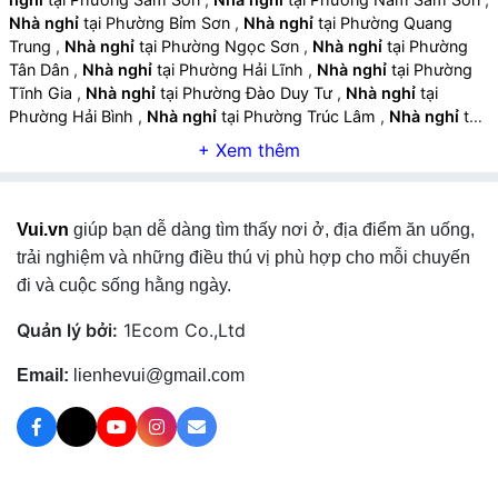
Nhà nghỉ
tại Phường Bỉm Sơn
,
Nhà nghỉ
tại Phường Quang
Trung
,
Nhà nghỉ
tại Phường Ngọc Sơn
,
Nhà nghỉ
tại Phường
Tân Dân
,
Nhà nghỉ
tại Phường Hải Lĩnh
,
Nhà nghỉ
tại Phường
Tĩnh Gia
,
Nhà nghỉ
tại Phường Đào Duy Tư
,
Nhà nghỉ
tại
Phường Hải Bình
,
Nhà nghỉ
tại Phường Trúc Lâm
,
Nhà nghỉ
tại
Phường Nghi Sơn
,
Nhà nghỉ
tại Xã Các Sơn
,
Nhà nghỉ
tại Xã
Trường Lâm
,
Nhà nghỉ
tại Xã Hà Trung
,
Nhà nghỉ
tại Xã Tống
Sơn
,
Nhà nghỉ
tại Xã Hà Long
,
Nhà nghỉ
tại Xã Hoạt Giang
,
Nhà nghỉ
tại Xã Lĩnh Toại
,
Nhà nghỉ
tại Xã Triệu Lộc
,
Nhà nghỉ
Vui.vn
giúp bạn dễ dàng tìm thấy nơi ở, địa điểm ăn uống,
tại Xã Đông Thành
,
Nhà nghỉ
tại Xã Hậu Lộc
,
Nhà nghỉ
tại Xã
Hoa Lộc
,
Nhà nghỉ
tại Xã Vạn Lộc
,
Nhà nghỉ
tại Xã Nga Sơn
,
trải nghiệm và những điều thú vị phù hợp cho mỗi chuyến
Nhà nghỉ
tại Xã Nga Thắng
,
Nhà nghỉ
tại Xã Hồ Vương
,
Nhà
đi và cuộc sống hằng ngày.
nghỉ
tại Xã Tân Tiến
,
Nhà nghỉ
tại Xã Nga An
,
Nhà nghỉ
tại Xã
Ba Đình
,
Nhà nghỉ
tại Xã Hoằng Hóa
,
Nhà nghỉ
tại Xã Hoằng
Quản lý bởi:
1Ecom Co.,Ltd
Tiến
,
Nhà nghỉ
tại Xã Hoằng Thanh
,
Nhà nghỉ
tại Xã Hoằng
Lộc
,
Nhà nghỉ
tại Xã Hoằng Châu
,
Nhà nghỉ
tại Xã Hoằng Sơn
,
Email:
lienhevui@gmail.com
Nhà nghỉ
tại Xã Hoằng Phú
,
Nhà nghỉ
tại Xã Hoằng Giang
,
Nhà
nghỉ
tại Xã Lưu Vệ
,
Nhà nghỉ
tại Xã Quảng Yên
,
Nhà nghỉ
tại Xã
Quảng Ngọc
,
Nhà nghỉ
tại Xã Quảng Ninh
,
Nhà nghỉ
tại Xã
Quảng Bình
,
Nhà nghỉ
tại Xã Tiên Trang
,
Nhà nghỉ
tại Xã Quảng
Chính
,
Nhà nghỉ
tại Xã Nông Cống
,
Nhà nghỉ
tại Xã Thắng Lợi
,