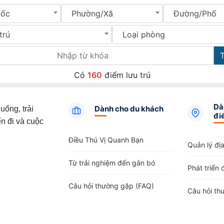
uốc
Phường/Xã
Đường/Phố
trú
Loại phòng
Có
160
điểm lưu trú
Dà
Dành cho du khách
uống, trải
đi
n đi và cuộc
Điều Thú Vị Quanh Bạn
Quản lý đị
Từ trải nghiệm đến gắn bó
Phát triển 
Câu hỏi thường gặp (FAQ)
Câu hỏi th