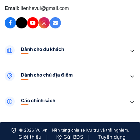
Email:
lienhevui@gmail.com
Dành cho du khách
Dành cho chủ địa điểm
Các chính sách
© 2026 Vui.vn - Nền tảng chia sẻ lưu trú và trải nghiệm.
Giới thiệu
Ký Gửi BĐS
Tuyển dụng
|
|