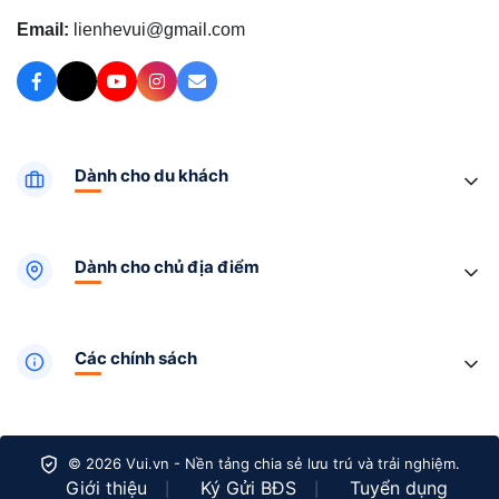
Email:
lienhevui@gmail.com
Dành cho du khách
Dành cho chủ địa điểm
Các chính sách
© 2026 Vui.vn - Nền tảng chia sẻ lưu trú và trải nghiệm.
Giới thiệu
Ký Gửi BĐS
Tuyển dụng
|
|