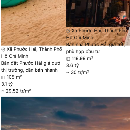
Xã Phước Hải, Thành Phố
Hồ Chí Minh
Bán nhà Phước Hải giá tốt,
Xã Phước Hải, Thành Phố
phù hợp đầu tư
Hồ Chí Minh
119.99 m²
Bán đất Phước Hải giá dưới
3.6 tỷ
thị trường, cần bán nhanh
~ 30 tr/m²
105 m²
3.1 tỷ
~ 29.52 tr/m²