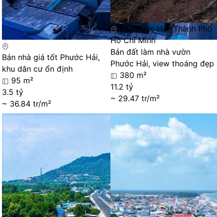
Xã Phước Hải, Thành Phố
Hồ Chí Minh
Bán đất làm nhà vườn
Bán nhà giá tốt Phước Hải,
Phước Hải, view thoáng đẹp
khu dân cư ổn định
380 m²
95 m²
11.2 tỷ
3.5 tỷ
~ 29.47 tr/m²
~ 36.84 tr/m²