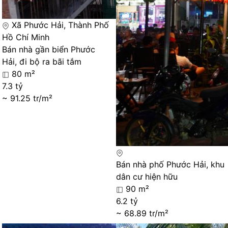
Xã Phước Hải, Thành Phố
Hồ Chí Minh
Bán nhà gần biển Phước
Hải, đi bộ ra bãi tắm
80 m²
7.3 tỷ
~ 91.25 tr/m²
Bán nhà phố Phước Hải, khu
dân cư hiện hữu
90 m²
6.2 tỷ
~ 68.89 tr/m²