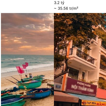
3.2 tỷ
~ 35.56 tr/m²