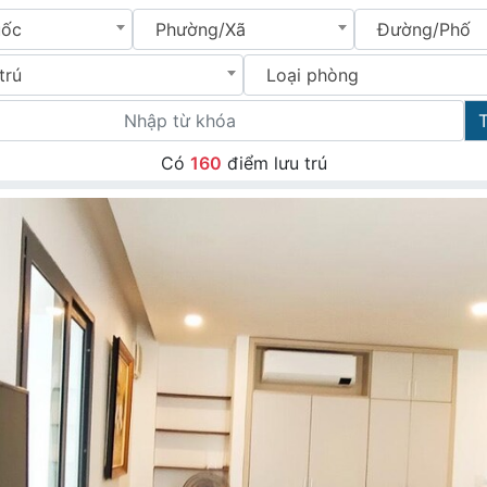
uốc
Phường/Xã
Đường/Phố
trú
Loại phòng
Có
160
điểm lưu trú