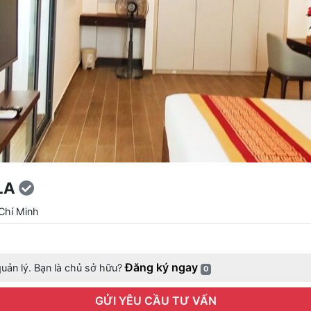
LA
Chí Minh
Đăng ký ngay
uản lý. Bạn là chủ sở hữu?
0
GỬI YÊU CẦU TƯ VẤN