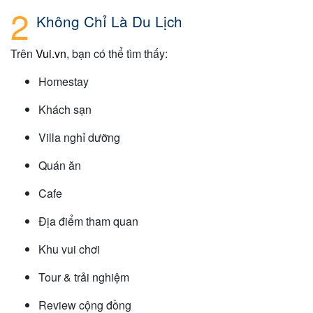
Không Chỉ Là Du Lịch
Trên
Vui.vn
, bạn có thể tìm thấy:
Homestay
Khách sạn
Villa nghỉ dưỡng
Quán ăn
Cafe
Địa điểm tham quan
Khu vui chơi
Tour & trải nghiệm
Review cộng đồng