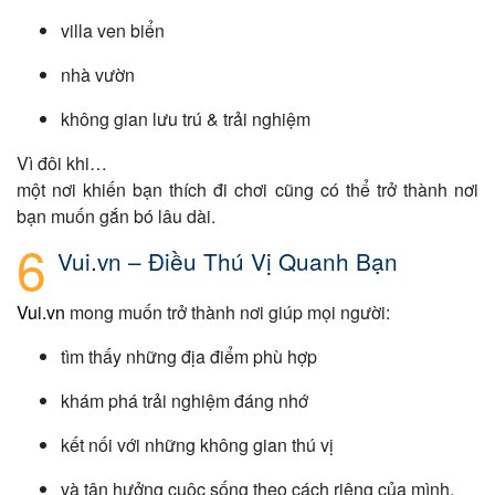
villa ven biển
nhà vườn
không gian lưu trú & trải nghiệm
Vì đôi khi…
một nơi khiến bạn thích đi chơi cũng có thể trở thành nơi
bạn muốn gắn bó lâu dài.
Vui.vn – Điều Thú Vị Quanh Bạn
Vui.vn
mong muốn trở thành nơi giúp mọi người:
tìm thấy những địa điểm phù hợp
khám phá trải nghiệm đáng nhớ
kết nối với những không gian thú vị
và tận hưởng cuộc sống theo cách riêng của mình.