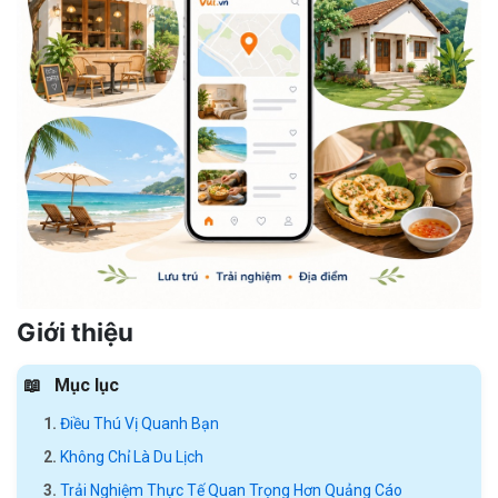
Giới thiệu
Mục lục
Điều Thú Vị Quanh Bạn
Không Chỉ Là Du Lịch
Trải Nghiệm Thực Tế Quan Trọng Hơn Quảng Cáo