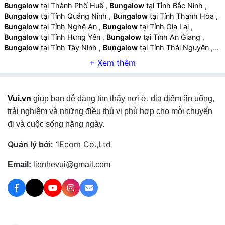
Bungalow
tại Thành Phố Huế
,
Bungalow
tại Tỉnh Bắc Ninh
,
Bungalow
tại Tỉnh Quảng Ninh
,
Bungalow
tại Tỉnh Thanh Hóa
,
Bungalow
tại Tỉnh Nghệ An
,
Bungalow
tại Tỉnh Gia Lai
,
Bungalow
tại Tỉnh Hưng Yên
,
Bungalow
tại Tỉnh An Giang
,
Bungalow
tại Tỉnh Tây Ninh
,
Bungalow
tại Tỉnh Thái Nguyên
,
Bungalow
tại Tỉnh Lào Cai
,
Bungalow
tại Tỉnh Quảng Ngãi
,
Bungalow
tại Tỉnh Cà Mau
,
Bungalow
tại Tỉnh Vĩnh Long
,
Bungalow
tại Tỉnh Ninh Bình
,
Bungalow
tại Tỉnh Phú Thọ
,
Bungalow
tại Tỉnh Hà Tĩnh
,
Bungalow
tại Tỉnh Đồng Tháp
,
Vui.vn
giúp bạn dễ dàng tìm thấy nơi ở, địa điểm ăn uống,
Bungalow
tại Tỉnh Quảng Trị
,
Bungalow
tại Tỉnh Sơn La
,
Bungalow
tại Tỉnh Tuyên Quang
,
Bungalow
tại Tỉnh Điện Biên
,
trải nghiệm và những điều thú vị phù hợp cho mỗi chuyến
Bungalow
tại Tỉnh Lai Châu
,
Bungalow
tại Tỉnh Lạng Sơn
,
đi và cuộc sống hằng ngày.
Bungalow
tại Tỉnh Cao Bằng
,
Quản lý bởi:
1Ecom Co.,Ltd
Email:
lienhevui@gmail.com