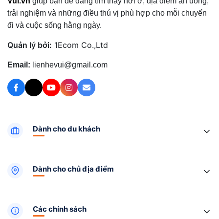
Vui.vn
giúp bạn dễ dàng tìm thấy nơi ở, địa điểm ăn uống,
trải nghiệm và những điều thú vị phù hợp cho mỗi chuyến
đi và cuộc sống hằng ngày.
Quản lý bởi:
1Ecom Co.,Ltd
Email:
lienhevui@gmail.com
Dành cho du khách
Dành cho chủ địa điểm
Các chính sách