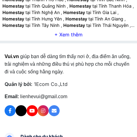
Homestay
tại Tỉnh Quảng Ninh
,
Homestay
tại Tỉnh Thanh Hóa
,
Homestay
tại Tỉnh Nghệ An
,
Homestay
tại Tỉnh Gia Lai
,
Homestay
tại Tỉnh Hưng Yên
,
Homestay
tại Tỉnh An Giang
,
Homestay
tại Tỉnh Tây Ninh
,
Homestay
tại Tỉnh Thái Nguyên
,
Homestay
tại Tỉnh Lào Cai
,
Homestay
tại Tỉnh Quảng Ngãi
,
Homestay
tại Tỉnh Cà Mau
,
Homestay
tại Tỉnh Vĩnh Long
,
Homestay
tại Tỉnh Ninh Bình
,
Homestay
tại Tỉnh Phú Thọ
,
Homestay
tại Tỉnh Hà Tĩnh
,
Homestay
tại Tỉnh Đồng Tháp
,
Vui.vn
giúp bạn dễ dàng tìm thấy nơi ở, địa điểm ăn uống,
Homestay
tại Tỉnh Quảng Trị
,
Homestay
tại Tỉnh Sơn La
,
Homestay
tại Tỉnh Tuyên Quang
,
Homestay
tại Tỉnh Điện Biên
,
trải nghiệm và những điều thú vị phù hợp cho mỗi chuyến
Homestay
tại Tỉnh Lai Châu
,
Homestay
tại Tỉnh Lạng Sơn
,
đi và cuộc sống hằng ngày.
Homestay
tại Tỉnh Cao Bằng
,
Quản lý bởi:
1Ecom Co.,Ltd
Email:
lienhevui@gmail.com
Dành cho du khách