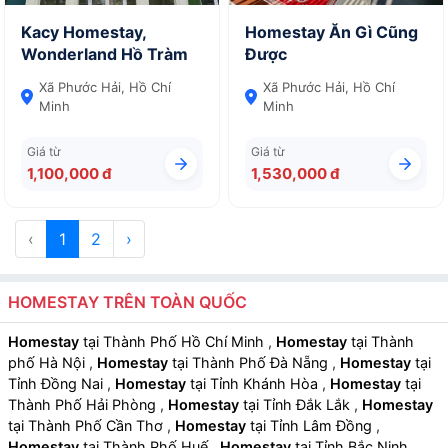
Kacy Homestay,
Homestay Ăn Gì Cũng
Wonderland Hồ Tràm
Được
Xã Phước Hải, Hồ Chí
Xã Phước Hải, Hồ Chí
Minh
Minh
Giá từ
Giá từ
1,100,000 đ
1,530,000 đ
‹
1
2
›
HOMESTAY TRÊN TOÀN QUỐC
Homestay
tại Thành Phố Hồ Chí Minh
,
Homestay
tại Thành
phố Hà Nội
,
Homestay
tại Thành Phố Đà Nẵng
,
Homestay
tại
Tỉnh Đồng Nai
,
Homestay
tại Tỉnh Khánh Hòa
,
Homestay
tại
Thành Phố Hải Phòng
,
Homestay
tại Tỉnh Đắk Lắk
,
Homestay
tại Thành Phố Cần Thơ
,
Homestay
tại Tỉnh Lâm Đồng
,
Homestay
tại Thành Phố Huế
,
Homestay
tại Tỉnh Bắc Ninh
,