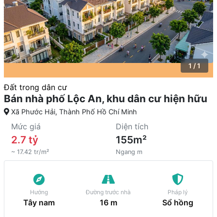
1 / 1
Đất trong dân cư
Bán nhà phố Lộc An, khu dân cư hiện hữu
Xã Phước Hải, Thành Phố Hồ Chí Minh
Mức giá
Diện tích
2.7 tỷ
155m²
~ 17.42 tr/m²
Ngang m
Hướng
Đường trước nhà
Pháp lý
Tây nam
16 m
Sổ hồng