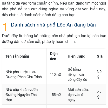
hạ tầng đã vào form chuẩn chỉnh. Nếu bạn đang tìm một ngôi
nhà phố để "an cư" đúng nghĩa tại vùng đất ven biển này,
đây chính là danh sách dành riêng cho bạn.
Danh sách nhà phố Lộc An đang bán
Dưới đây là thống kê những căn nhà phố tọa lạc tại các trục
đường dân cư sầm uất, pháp lý hoàn chỉnh:
Diện
Tên sản phẩm
Hiện trạng
Giá
tích
Sổ hồng
Nhà phố 1 trệt 1 lầu -
3.2
110m2
riêng, hoàn
Đường Phan Chu Trinh
tỷ
công đầy đủ
Nhà cấp 4 sân vườn -
Mới sơn sửa,
2.7
Đường Nguyễn Thái
155m2
dọn vào ở
tỷ
Học
ngay