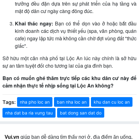
trưởng đều đặn dựa trên sự phát triển của hạ tầng và
mật độ dân cư ngày càng đông đúc.
Khai thác ngay:
Bạn có thể dọn vào ở hoặc bắt đầu
kinh doanh các dịch vụ thiết yếu (spa, văn phòng, quán
cafe) ngay lập tức mà không cần chờ đợi vùng đất "thức
giấc".
Sở hữu một căn nhà phố tại Lộc An lúc này chính là sở hữu
sự an tâm tuyệt đối cho tương lai của gia đình bạn.
Bạn có muốn ghé thăm trực tiếp các khu dân cư này để
cảm nhận thực tế nhịp sống tại Lộc An không?
Tags:
nha pho loc an
ban nha loc an
khu dan cu loc an
nha dat ba ria vung tau
bat dong san dat do
Vui.vn
giúp bạn dễ dàng tìm thấy nơi ở, địa điểm ăn uống,