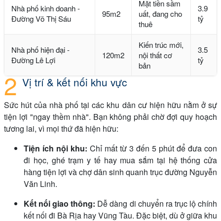
Mặt tiền sầm
Nhà phố kinh doanh -
3.9
95m2
uất, đang cho
Đường Võ Thị Sáu
tỷ
thuê
Kiến trúc mới,
Nhà phố hiện đại -
3.5
120m2
nội thất cơ
Đường Lê Lợi
tỷ
bản
Vị trí & kết nối khu vực
Sức hút của nhà phố tại các khu dân cư hiện hữu nằm ở sự
tiện lợi "ngay thềm nhà". Bạn không phải chờ đợi quy hoạch
tương lai, vì mọi thứ đã hiện hữu:
Tiện ích nội khu:
Chỉ mất từ 3 đến 5 phút để đưa con
đi học, ghé trạm y tế hay mua sắm tại hệ thống cửa
hàng tiện lợi và chợ dân sinh quanh trục đường Nguyễn
Văn Linh.
Kết nối giao thông:
Dễ dàng di chuyển ra trục lộ chính
kết nối đi Bà Rịa hay Vũng Tàu. Đặc biệt, dù ở giữa khu