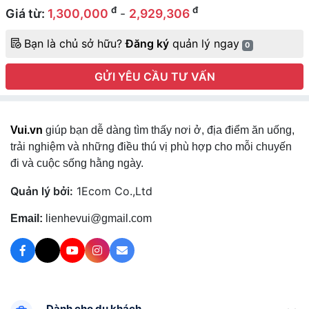
đ
đ
Giá từ:
1,300,000
-
2,929,306
Bạn là chủ sở hữu?
Đăng ký
quản lý ngay
0
GỬI YÊU CẦU TƯ VẤN
Vui.vn
giúp bạn dễ dàng tìm thấy nơi ở, địa điểm ăn uống,
trải nghiệm và những điều thú vị phù hợp cho mỗi chuyến
đi và cuộc sống hằng ngày.
Quản lý bởi:
1Ecom Co.,Ltd
Email:
lienhevui@gmail.com
Dành cho du khách