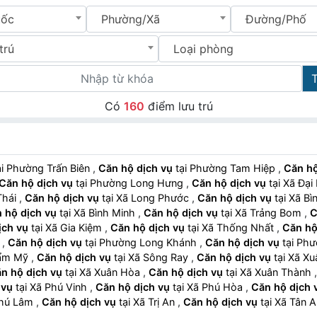
uốc
Phường/Xã
Đường/Phố
trú
Loại phòng
Có
160
điểm lưu trú
tại Phường Trấn Biên
,
Căn hộ dịch vụ
tại Phường Tam Hiệp
,
Căn hộ
Căn hộ dịch vụ
tại Phường Long Hưng
,
Căn hộ dịch vụ
tại Xã Đ
 Thái
,
Căn hộ dịch vụ
tại Xã Long Phước
,
Căn hộ dịch vụ
tại Xã 
 hộ dịch vụ
tại Xã Bình Minh
,
Căn hộ dịch vụ
tại Xã Trảng Bom
,
C
ịch vụ
tại Xã Gia Kiệm
,
Căn hộ dịch vụ
tại Xã Thống Nhất
,
Căn hộ
p
,
Căn hộ dịch vụ
tại Phường Long Khánh
,
Căn hộ dịch vụ
tại 
ã Cẩm Mỹ
,
Căn hộ dịch vụ
tại Xã Sông Ray
,
Căn hộ dịch vụ
tại Xã
n hộ dịch vụ
tại Xã Xuân Hòa
,
Căn hộ dịch vụ
tại Xã Xuân Thành
 vụ
tại Xã Phú Vinh
,
Căn hộ dịch vụ
tại Xã Phú Hòa
,
Căn hộ dịch 
ã Phú Lâm
,
Căn hộ dịch vụ
tại Xã Trị An
,
Căn hộ dịch vụ
tại Xã Tân
g Chơn Thành
,
Căn hộ dịch vụ
tại Xã Nha Bích
,
Căn hộ dịch vụ
t