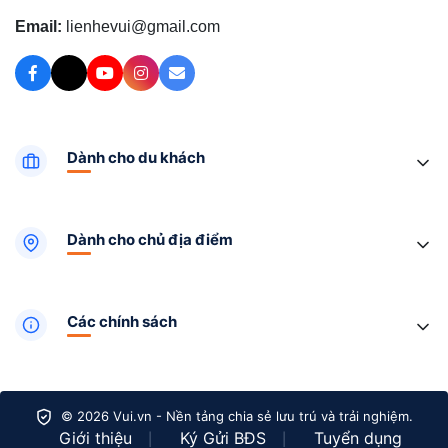
Email:
lienhevui@gmail.com
Dành cho du khách
Dành cho chủ địa điểm
Các chính sách
© 2026 Vui.vn - Nền tảng chia sẻ lưu trú và trải nghiệm.
Giới thiệu
Ký Gửi BĐS
Tuyển dụng
|
|