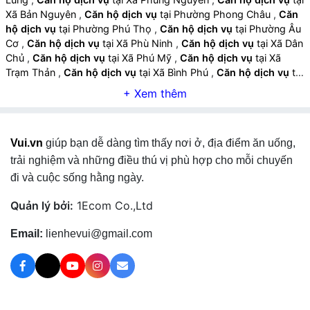
Xã Bản Nguyên
,
Căn hộ dịch vụ
tại Phường Phong Châu
,
Căn
hộ dịch vụ
tại Phường Phú Thọ
,
Căn hộ dịch vụ
tại Phường Âu
Cơ
,
Căn hộ dịch vụ
tại Xã Phù Ninh
,
Căn hộ dịch vụ
tại Xã Dân
Chủ
,
Căn hộ dịch vụ
tại Xã Phú Mỹ
,
Căn hộ dịch vụ
tại Xã
Trạm Thản
,
Căn hộ dịch vụ
tại Xã Bình Phú
,
Căn hộ dịch vụ
tại
Xã Thanh Ba
,
Căn hộ dịch vụ
tại Xã Quảng Yên
,
Căn hộ dịch
vụ
tại Xã Hoàng Cương
,
Căn hộ dịch vụ
tại Xã Đông Thành
,
Căn hộ dịch vụ
tại Xã Chí Tiên
,
Căn hộ dịch vụ
tại Xã Liên Minh
,
Căn hộ dịch vụ
tại Xã Đoan Hùng
,
Căn hộ dịch vụ
tại Xã Tây
Vui.vn
giúp bạn dễ dàng tìm thấy nơi ở, địa điểm ăn uống,
Cốc
,
Căn hộ dịch vụ
tại Xã Chân Mộng
,
Căn hộ dịch vụ
tại Xã
Chí Đám
,
Căn hộ dịch vụ
tại Xã Bằng Luân
,
Căn hộ dịch vụ
tại
trải nghiệm và những điều thú vị phù hợp cho mỗi chuyến
Xã Hạ Hòa
,
Căn hộ dịch vụ
tại Xã Đan Thượng
,
Căn hộ dịch
đi và cuộc sống hằng ngày.
vụ
tại Xã Yên Kỳ
,
Căn hộ dịch vụ
tại Xã Vĩnh Chân
,
Căn hộ
dịch vụ
tại Xã Văn Lang
,
Căn hộ dịch vụ
tại Xã Hiền Lương
,
Quản lý bởi:
1Ecom Co.,Ltd
Căn hộ dịch vụ
tại Xã Cẩm Khê
,
Căn hộ dịch vụ
tại Xã Phú Khê
,
Căn hộ dịch vụ
tại Xã Hùng Việt
,
Căn hộ dịch vụ
tại Xã Đồng
Email:
lienhevui@gmail.com
Lương
,
Căn hộ dịch vụ
tại Xã Tiên Lương
,
Căn hộ dịch vụ
tại
Xã Vân Bán
,
Căn hộ dịch vụ
tại Xã Tam Nông
,
Căn hộ dịch vụ
tại Xã Thọ Văn
,
Căn hộ dịch vụ
tại Xã Vạn Xuân
,
Căn hộ dịch
vụ
tại Xã Hiền Quan
,
Căn hộ dịch vụ
tại Xã Thanh Thuỷ
,
Căn
hộ dịch vụ
tại Xã Đào Xá
,
Căn hộ dịch vụ
tại Xã Tu Vũ
,
Căn hộ