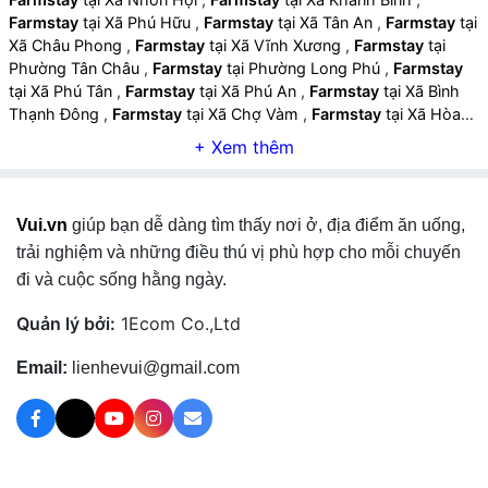
Farmstay
tại Xã Phú Hữu
,
Farmstay
tại Xã Tân An
,
Farmstay
tại
Xã Châu Phong
,
Farmstay
tại Xã Vĩnh Xương
,
Farmstay
tại
Phường Tân Châu
,
Farmstay
tại Phường Long Phú
,
Farmstay
tại Xã Phú Tân
,
Farmstay
tại Xã Phú An
,
Farmstay
tại Xã Bình
Thạnh Đông
,
Farmstay
tại Xã Chợ Vàm
,
Farmstay
tại Xã Hòa
Lạc
,
Farmstay
tại Xã Phú Lâm
,
Farmstay
tại Xã Châu Phú
,
Farmstay
tại Xã Mỹ Đức
,
Farmstay
tại Xã Vĩnh Thạnh Trung
,
Farmstay
tại Xã Bình Mỹ
,
Farmstay
tại Xã Thạnh Mỹ Tây
,
Farmstay
tại Xã An Cư
,
Farmstay
tại Xã Núi Cấm
,
Farmstay
tại
Vui.vn
giúp bạn dễ dàng tìm thấy nơi ở, địa điểm ăn uống,
Phường Tịnh Biên
,
Farmstay
tại Phường Thới Sơn
,
Farmstay
tại
Phường Chi Lăng
,
Farmstay
tại Xã Ba Chúc
,
Farmstay
tại Xã Tri
trải nghiệm và những điều thú vị phù hợp cho mỗi chuyến
Tôn
,
Farmstay
tại Xã Ô Lâm
,
Farmstay
tại Xã Cô Tô
,
Farmstay
đi và cuộc sống hằng ngày.
tại Xã Vĩnh Gia
,
Farmstay
tại Xã An Châu
,
Farmstay
tại Xã Bình
Hòa
,
Farmstay
tại Xã Cần Đăng
,
Farmstay
tại Xã Vĩnh Hanh
,
Quản lý bởi:
1Ecom Co.,Ltd
Farmstay
tại Xã Vĩnh An
,
Farmstay
tại Xã Chợ Mới
,
Farmstay
tại Xã Cù Lao Giêng
,
Farmstay
tại Xã Hội An
,
Farmstay
tại Xã
Email:
lienhevui@gmail.com
Long Điền
,
Farmstay
tại Xã Nhơn Mỹ
,
Farmstay
tại Xã Long
Kiến
,
Farmstay
tại Xã Thoại Sơn
,
Farmstay
tại Xã Óc Eo
,
Farmstay
tại Xã Định Mỹ
,
Farmstay
tại Xã Phú Hòa
,
Farmstay
tại Xã Vĩnh Trạch
,
Farmstay
tại Xã Tây Phú
,
Farmstay
tại Xã
Vĩnh Bình
,
Farmstay
tại Xã Vĩnh Thuận
,
Farmstay
tại Xã Vĩnh