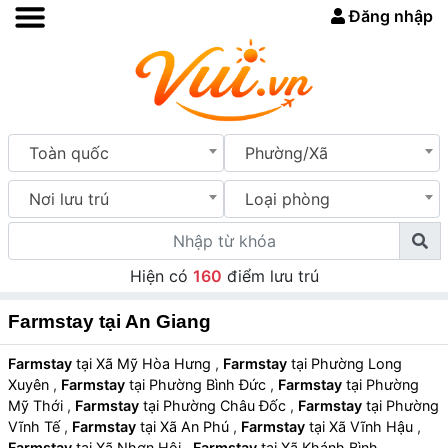
Đăng nhập
Toàn quốc
Phường/Xã
Nơi lưu trú
Loại phòng
Hiện có
160
điểm lưu trú
Farmstay tại An Giang
Farmstay
tại Xã Mỹ Hòa Hưng
,
Farmstay
tại Phường Long
Xuyên
,
Farmstay
tại Phường Bình Đức
,
Farmstay
tại Phường
Mỹ Thới
,
Farmstay
tại Phường Châu Đốc
,
Farmstay
tại Phường
Vĩnh Tế
,
Farmstay
tại Xã An Phú
,
Farmstay
tại Xã Vĩnh Hậu
,
Farmstay
tại Xã Nhơn Hội
,
Farmstay
tại Xã Khánh Bình
,