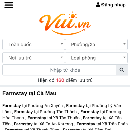
Đăng nhập
Toàn quốc
Phường/Xã
Nơi lưu trú
Loại phòng
Hiện có
160
điểm lưu trú
Farmstay tại Cà Mau
Farmstay
tại Phường An Xuyên
,
Farmstay
tại Phường Lý Văn
Lâm
,
Farmstay
tại Phường Tân Thành
,
Farmstay
tại Phường
Hòa Thành
,
Farmstay
tại Xã Tân Thuận
,
Farmstay
tại Xã Tân
Tiến
,
Farmstay
tại Xã Tạ An Khương
,
Farmstay
tại Xã Trần Phán
,
Farmstay
tại Xã Thanh Tùng
,
Farmstay
tại Xã Đầm Dơi
,