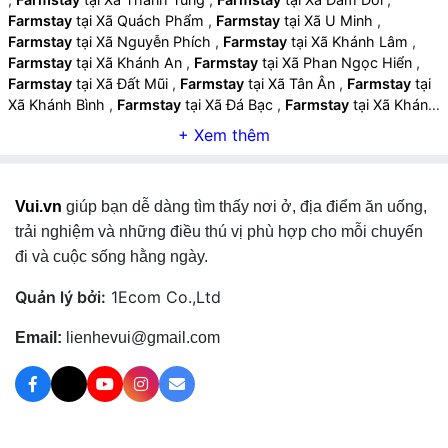
Farmstay
tại Xã Quách Phẩm
,
Farmstay
tại Xã U Minh
,
Farmstay
tại Xã Nguyễn Phích
,
Farmstay
tại Xã Khánh Lâm
,
Farmstay
tại Xã Khánh An
,
Farmstay
tại Xã Phan Ngọc Hiển
,
Farmstay
tại Xã Đất Mũi
,
Farmstay
tại Xã Tân Ân
,
Farmstay
tại
Xã Khánh Bình
,
Farmstay
tại Xã Đá Bạc
,
Farmstay
tại Xã Khánh
Hưng
,
Farmstay
tại Xã Sông Đốc
,
Farmstay
tại Xã Trần Văn
Thời
,
Farmstay
tại Xã Thới Bình
,
Farmstay
tại Xã Trí Phải
,
Farmstay
tại Xã Tân Lộc
,
Farmstay
tại Xã Hồ Thị Kỷ
,
Farmstay
tại Xã Biển Bạch
,
Farmstay
tại Xã Đất Mới
,
Farmstay
tại Xã
Vui.vn
giúp bạn dễ dàng tìm thấy nơi ở, địa điểm ăn uống,
Năm Căn
,
Farmstay
tại Xã Tam Giang
,
Farmstay
tại Xã Cái Đôi
Vàm
,
Farmstay
tại Xã Nguyễn Việt Khái
,
Farmstay
tại Xã Phú
trải nghiệm và những điều thú vị phù hợp cho mỗi chuyến
Tân
,
Farmstay
tại Xã Phú Mỹ
,
Farmstay
tại Xã Lương Thế Trân
,
đi và cuộc sống hằng ngày.
Farmstay
tại Xã Tân Hưng
,
Farmstay
tại Xã Hưng Mỹ
,
Farmstay
tại Xã Cái Nước
,
Farmstay
tại Phường Bạc Liêu
,
Quản lý bởi:
1Ecom Co.,Ltd
Farmstay
tại Phường Vĩnh Trạch
,
Farmstay
tại Phường Hiệp
Thành
,
Farmstay
tại Phường Giá Rai
,
Farmstay
tại Phường
Email:
lienhevui@gmail.com
Láng Tròn
,
Farmstay
tại Xã Phong Thạnh
,
Farmstay
tại Xã
Hồng Dân
,
Farmstay
tại Xã Vĩnh Lộc
,
Farmstay
tại Xã Ninh
Thạnh Lợi
,
Farmstay
tại Xã Ninh Quới
,
Farmstay
tại Xã Gành
Hào
,
Farmstay
tại Xã Định Thành
,
Farmstay
tại Xã An Trạch
,
Farmstay
tại Xã Long Điền
,
Farmstay
tại Xã Đông Hải
,