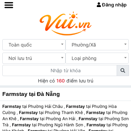
Đăng nhập
Toàn quốc
Phường/Xã
Nơi lưu trú
Loại phòng
Hiện có
160
điểm lưu trú
Farmstay tại Đà Nẵng
Farmstay
tại Phường Hải Châu
,
Farmstay
tại Phường Hòa
Cường
,
Farmstay
tại Phường Thanh Khê
,
Farmstay
tại Phường
An Khê
,
Farmstay
tại Phường An Hải
,
Farmstay
tại Phường Sơn
Trà
,
Farmstay
tại Phường Ngũ Hành Sơn
,
Farmstay
tại Phường
Hòa Khánh
,
Farmstay
tại Phường Hải Vân
,
Farmstay
tại