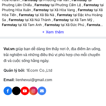
Phường Liên Chiểu
,
Farmstay
tại Phường Cẩm Lệ
,
Farmstay
tại
Phường Hòa Xuân
,
Farmstay
tại Xã Hòa Vang
,
Farmstay
tại Xã
Hòa Tiến
,
Farmstay
tại Xã Bà Nà
,
Farmstay
tại Đặc khu Hoàng
Sa
,
Farmstay
tại Xã Núi Thành
,
Farmstay
tại Xã Tam Mỹ
,
Farmstay
tại Xã Tam Anh
,
Farmstay
tại Xã Đức Phú
,
Farmstay
tại Xã Tam Xuân
,
Farmstay
tại Xã Tam Hải
,
Farmstay
tại
Phường Tam Kỳ
,
Farmstay
tại Phường Quảng Phú
,
Farmstay
tại Phường Hương Trà
,
Farmstay
tại Phường Bàn Thạch
,
Farmstay
tại Xã Tây Hồ
,
Farmstay
tại Xã Chiên Đàn
,
Farmstay
Vui.vn
giúp bạn dễ dàng tìm thấy nơi ở, địa điểm ăn uống,
tại Xã Phú Ninh
,
Farmstay
tại Xã Lãnh Ngọc
,
Farmstay
tại Xã
Tiên Phước
,
Farmstay
tại Xã Thạnh Bình
,
Farmstay
tại Xã Sơn
trải nghiệm và những điều thú vị phù hợp cho mỗi chuyến
Cẩm Hà
,
Farmstay
tại Xã Trà Liên
,
Farmstay
tại Xã Trà Giáp
,
đi và cuộc sống hằng ngày.
Farmstay
tại Xã Trà Tân
,
Farmstay
tại Xã Trà Đốc
,
Farmstay
tại
Xã Trà My
,
Farmstay
tại Xã Nam Trà My
,
Farmstay
tại Xã Trà
Quản lý bởi:
1Ecom Co.,Ltd
Tập
,
Farmstay
tại Xã Trà Vân
,
Farmstay
tại Xã Trà Linh
,
Farmstay
tại Xã Trà Leng
,
Farmstay
tại Xã Thăng Bình
,
Email:
lienhevui@gmail.com
Farmstay
tại Xã Thăng An
,
Farmstay
tại Xã Thăng Trường
,
Farmstay
tại Xã Thăng Điền
,
Farmstay
tại Xã Thăng Phú
,
Farmstay
tại Xã Đồng Dương
,
Farmstay
tại Xã Quế Sơn Trung
,
Farmstay
tại Xã Quế Sơn
,
Farmstay
tại Xã Xuân Phú
,
Farmstay
tại Xã Nông Sơn
,
Farmstay
tại Xã Quế Phước
,
Farmstay
tại Xã