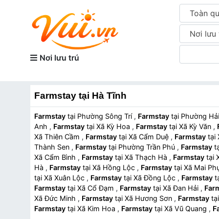
Toàn q
Nơi lưu 
Nơi lưu trú
Farmstay tại Hà Tĩnh
Farmstay
tại Phường Sông Trí
,
Farmstay
tại Phường H
Anh
,
Farmstay
tại Xã Kỳ Hoa
,
Farmstay
tại Xã Kỳ Văn
,
Xã Thiên Cầm
,
Farmstay
tại Xã Cẩm Duệ
,
Farmstay
Thành Sen
,
Farmstay
tại Phường Trần Phú
,
Farmstay
Xã Cẩm Bình
,
Farmstay
tại Xã Thạch Hà
,
Farmstay
t
Hà
,
Farmstay
tại Xã Hồng Lộc
,
Farmstay
tại Xã Mai P
tại Xã Xuân Lộc
,
Farmstay
tại Xã Đồng Lộc
,
Farmstay
Farmstay
tại Xã Cổ Đạm
,
Farmstay
tại Xã Đan Hải
,
Far
Xã Đức Minh
,
Farmstay
tại Xã Hương Sơn
,
Farmstay
Farmstay
tại Xã Kim Hoa
,
Farmstay
tại Xã Vũ Quang
,
F
Farmstay
tại Xã Hương Đô
,
Farmstay
tại Xã Hà Linh
,
Fa