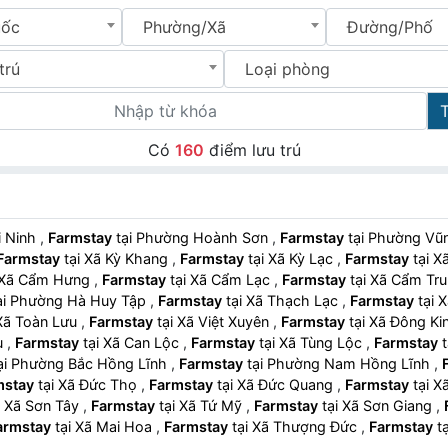
uốc
Phường/Xã
Đường/Phố
trú
Loại phòng
Có
160
điểm lưu trú
ải Ninh
,
Farmstay
tại Phường Hoành Sơn
,
Farmstay
tại Phường 
Farmstay
tại Xã Kỳ Khang
,
Farmstay
tại Xã Kỳ Lạc
,
Farmstay
tạ
tại Xã Cẩm Hưng
,
Farmstay
tại Xã Cẩm Lạc
,
Farmstay
tại Xã Cẩm T
tại Phường Hà Huy Tập
,
Farmstay
tại Xã Thạch Lạc
,
Farmstay
t
ại Xã Toàn Lưu
,
Farmstay
tại Xã Việt Xuyên
,
Farmstay
tại Xã Đông K
hụ
,
Farmstay
tại Xã Can Lộc
,
Farmstay
tại Xã Tùng Lộc
,
Farmstay
tại Phường Bắc Hồng Lĩnh
,
Farmstay
tại Phường Nam Hồng Lĩnh
,
mstay
tại Xã Đức Thọ
,
Farmstay
tại Xã Đức Quang
,
Farmstay
tạ
tại Xã Sơn Tây
,
Farmstay
tại Xã Tứ Mỹ
,
Farmstay
tại Xã Sơn Giang
,
armstay
tại Xã Mai Hoa
,
Farmstay
tại Xã Thượng Đức
,
Farmstay
rmstay
tại Xã Hương Bình
,
Farmstay
tại Xã Phúc Trạch
,
Farmstay