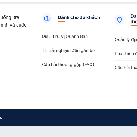
Dà
Dành cho du khách
uống, trải
đi
n đi và cuộc
Điều Thú Vị Quanh Bạn
Quản lý đị
Từ trải nghiệm đến gắn bó
Phát triển 
Câu hỏi thường gặp (FAQ)
Câu hỏi th
m.