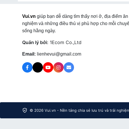
Farmstay
tại Xã Sơn Kim 2
,
Vui.vn
giúp bạn dễ dàng tìm thấy nơi ở, địa điểm ăn 
nghiệm và những điều thú vị phù hợp cho mỗi chuyế
sống hằng ngày.
Quản lý bởi:
1Ecom Co.,Ltd
Email:
lienhevui@gmail.com
© 2026 Vui.vn - Nền tảng chia sẻ lưu trú và trải nghiệ