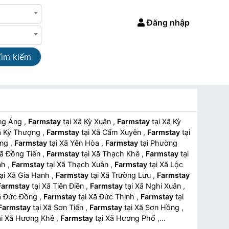
Đăng nhập
Tìm kiếm
Vũng Áng
,
Farmstay
tại Xã Kỳ Xuân
,
Farmstay
tại Xã Kỳ
i Xã Kỳ Thượng
,
Farmstay
tại Xã Cẩm Xuyên
,
Farmstay
tại
rung
,
Farmstay
tại Xã Yên Hòa
,
Farmstay
tại Phường
ại Xã Đồng Tiến
,
Farmstay
tại Xã Thạch Khê
,
Farmstay
tại
inh
,
Farmstay
tại Xã Thạch Xuân
,
Farmstay
tại Xã Lộc
tại Xã Gia Hanh
,
Farmstay
tại Xã Trường Lưu
,
Farmstay
Farmstay
tại Xã Tiên Điền
,
Farmstay
tại Xã Nghi Xuân
,
i Xã Đức Đồng
,
Farmstay
tại Xã Đức Thịnh
,
Farmstay
tại
Farmstay
tại Xã Sơn Tiến
,
Farmstay
tại Xã Sơn Hồng
,
tại Xã Hương Khê
,
Farmstay
tại Xã Hương Phố
,
tại Xã Hương Xuân
,
Farmstay
tại Xã Sơn Kim 1
,