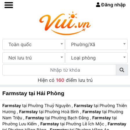
Đăng nhập
Toàn quốc
Phường/Xã
Nơi lưu trú
Loại phòng
Hiện có
160
điểm lưu trú
Farmstay tại Hải Phòng
Farmstay
tại Phường Thuỷ Nguyên
,
Farmstay
tại Phường Thiên
Hương
,
Farmstay
tại Phường Hoà Bình
,
Farmstay
tại Phường
Nam Triệu
,
Farmstay
tại Phường Bạch Đằng
,
Farmstay
tại
Phường Lưu Kiếm
,
Farmstay
tại Phường Lê Ích Mộc
,
Farmstay
tại Phường Hồng Bàng
,
Farmstay
tại Phường Hồng An
,