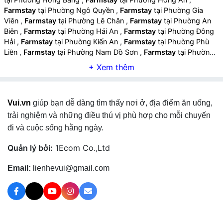
Farmstay
tại Phường Ngô Quyền
,
Farmstay
tại Phường Gia
Viên
,
Farmstay
tại Phường Lê Chân
,
Farmstay
tại Phường An
Biên
,
Farmstay
tại Phường Hải An
,
Farmstay
tại Phường Đông
Hải
,
Farmstay
tại Phường Kiến An
,
Farmstay
tại Phường Phù
Liễn
,
Farmstay
tại Phường Nam Đồ Sơn
,
Farmstay
tại Phường
Đồ Sơn
,
Farmstay
tại Phường Hưng Đạo
,
Farmstay
tại Phường
Dương Kinh
,
Farmstay
tại Phường An Dương
,
Farmstay
tại
Phường An Hải
,
Farmstay
tại Phường An Phong
,
Farmstay
tại
Xã An Hưng
,
Farmstay
tại Xã An Khánh
,
Farmstay
tại Xã An
Vui.vn
giúp bạn dễ dàng tìm thấy nơi ở, địa điểm ăn uống,
Quang
,
Farmstay
tại Xã An Trường
,
Farmstay
tại Xã An Lão
,
Farmstay
tại Xã Kiến Thụy
,
Farmstay
tại Xã Kiến Minh
,
trải nghiệm và những điều thú vị phù hợp cho mỗi chuyến
Farmstay
tại Xã Kiến Hải
,
Farmstay
tại Xã Kiến Hưng
,
Farmstay
đi và cuộc sống hằng ngày.
tại Xã Nghi Dương
,
Farmstay
tại Xã Quyết Thắng
,
Farmstay
tại
Xã Tiên Lãng
,
Farmstay
tại Xã Tân Minh
,
Farmstay
tại Xã Tiên
Quản lý bởi:
1Ecom Co.,Ltd
Minh
,
Farmstay
tại Xã Chấn Hưng
,
Farmstay
tại Xã Hùng
Thắng
,
Farmstay
tại Xã Vĩnh Bảo
,
Farmstay
tại Xã Nguyễn Bỉnh
Email:
lienhevui@gmail.com
Khiêm
,
Farmstay
tại Xã Vĩnh Am
,
Farmstay
tại Xã Vĩnh Hải
,
Farmstay
tại Xã Vĩnh Hòa
,
Farmstay
tại Xã Vĩnh Thịnh
,
Farmstay
tại Xã Vĩnh Thuận
,
Farmstay
tại Xã Việt Khê
,
Farmstay
tại Đặc khu Cát Hải
,
Farmstay
tại Đặc khu Bạch Long
Vĩ
,
Farmstay
tại Phường Hải Dương
,
Farmstay
tại Phường Lê