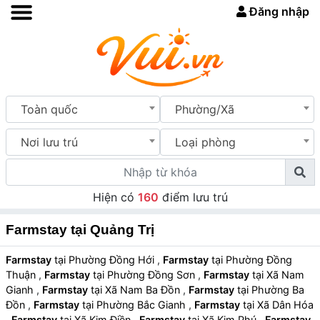
Đăng nhập
Toàn quốc
Phường/Xã
Nơi lưu trú
Loại phòng
Hiện có
160
điểm lưu trú
Farmstay tại Quảng Trị
Farmstay
tại Phường Đồng Hới
,
Farmstay
tại Phường Đồng
Thuận
,
Farmstay
tại Phường Đồng Sơn
,
Farmstay
tại Xã Nam
Gianh
,
Farmstay
tại Xã Nam Ba Đồn
,
Farmstay
tại Phường Ba
Đồn
,
Farmstay
tại Phường Bắc Gianh
,
Farmstay
tại Xã Dân Hóa
,
Farmstay
tại Xã Kim Điền
,
Farmstay
tại Xã Kim Phú
,
Farmstay