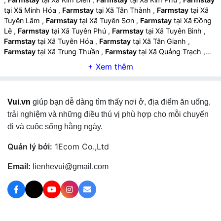
tại Xã Minh Hóa
,
Farmstay
tại Xã Tân Thành
,
Farmstay
tại Xã
Tuyên Lâm
,
Farmstay
tại Xã Tuyên Sơn
,
Farmstay
tại Xã Đồng
Lê
,
Farmstay
tại Xã Tuyên Phú
,
Farmstay
tại Xã Tuyên Bình
,
Farmstay
tại Xã Tuyên Hóa
,
Farmstay
tại Xã Tân Gianh
,
Farmstay
tại Xã Trung Thuần
,
Farmstay
tại Xã Quảng Trạch
,
Farmstay
tại Xã Hòa Trạch
,
Farmstay
tại Xã Phú Trạch
,
Farmstay
tại Xã Thượng Trạch
,
Farmstay
tại Xã Phong Nha
,
Farmstay
tại Xã Bắc Trạch
,
Farmstay
tại Xã Đông Trạch
,
Farmstay
tại Xã Hoàn Lão
,
Farmstay
tại Xã Bố Trạch
,
Farmstay
Vui.vn
giúp bạn dễ dàng tìm thấy nơi ở, địa điểm ăn uống,
tại Xã Nam Trạch
,
Farmstay
tại Xã Quảng Ninh
,
Farmstay
tại Xã
Ninh Châu
,
Farmstay
tại Xã Trường Ninh
,
Farmstay
tại Xã
trải nghiệm và những điều thú vị phù hợp cho mỗi chuyến
Trường Sơn
,
Farmstay
tại Xã Lệ Thủy
,
Farmstay
tại Xã Cam
đi và cuộc sống hằng ngày.
Hồng
,
Farmstay
tại Xã Sen Ngư
,
Farmstay
tại Xã Tân Mỹ
,
Farmstay
tại Xã Trường Phú
,
Farmstay
tại Xã Lệ Ninh
,
Quản lý bởi:
1Ecom Co.,Ltd
Farmstay
tại Xã Kim Ngân
,
Farmstay
tại Phường Đông Hà
,
Farmstay
tại Phường Nam Đông Hà
,
Farmstay
tại Phường
Email:
lienhevui@gmail.com
Quảng Trị
,
Farmstay
tại Xã Vĩnh Linh
,
Farmstay
tại Xã Cửa
Tùng
,
Farmstay
tại Xã Vĩnh Hoàng
,
Farmstay
tại Xã Vĩnh Thủy
,
Farmstay
tại Xã Bến Quan
,
Farmstay
tại Xã Cồn Tiên
,
Farmstay
tại Xã Cửa Việt
,
Farmstay
tại Xã Gio Linh
,
Farmstay
tại Xã Bến Hải
,
Farmstay
tại Xã Hướng Lập
,
Farmstay
tại Xã