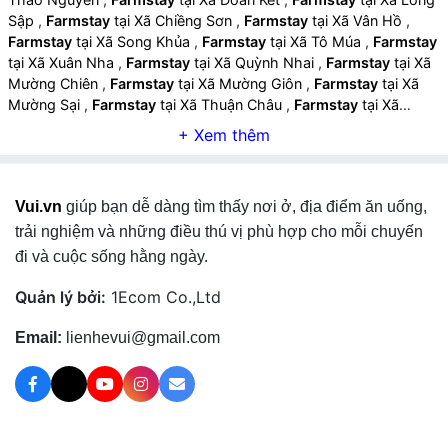
Sập
,
Farmstay
tại Xã Chiềng Sơn
,
Farmstay
tại Xã Vân Hồ
,
Farmstay
tại Xã Song Khủa
,
Farmstay
tại Xã Tô Múa
,
Farmstay
tại Xã Xuân Nha
,
Farmstay
tại Xã Quỳnh Nhai
,
Farmstay
tại Xã
Mường Chiên
,
Farmstay
tại Xã Mường Giôn
,
Farmstay
tại Xã
Mường Sại
,
Farmstay
tại Xã Thuận Châu
,
Farmstay
tại Xã
Chiềng La
,
Farmstay
tại Xã Nậm Lầu
,
Farmstay
tại Xã Muổi Nọi
,
Farmstay
tại Xã Mường Khiêng
,
Farmstay
tại Xã Co Mạ
,
Farmstay
tại Xã Bình Thuận
,
Farmstay
tại Xã Mường É
,
Farmstay
tại Xã Long Hẹ
,
Farmstay
tại Xã Mường La
,
Farmstay
Vui.vn
giúp bạn dễ dàng tìm thấy nơi ở, địa điểm ăn uống,
tại Xã Chiềng Lao
,
Farmstay
tại Xã Mường Bú
,
Farmstay
tại Xã
Chiềng Hoa
,
Farmstay
tại Xã Bắc Yên
,
Farmstay
tại Xã Tà Xùa
,
trải nghiệm và những điều thú vị phù hợp cho mỗi chuyến
Farmstay
tại Xã Tạ Khoa
,
Farmstay
tại Xã Xím Vàng
,
Farmstay
đi và cuộc sống hằng ngày.
tại Xã Pắc Ngà
,
Farmstay
tại Xã Chiềng Sại
,
Farmstay
tại Xã
Phù Yên
,
Farmstay
tại Xã Gia Phù
,
Farmstay
tại Xã Tường Hạ
,
Quản lý bởi:
1Ecom Co.,Ltd
Farmstay
tại Xã Mường Cơi
,
Farmstay
tại Xã Mường Bang
,
Farmstay
tại Xã Tân Phong
,
Farmstay
tại Xã Kim Bon
,
Email:
lienhevui@gmail.com
Farmstay
tại Xã Yên Châu
,
Farmstay
tại Xã Chiềng Hặc
,
Farmstay
tại Xã Lóng Phiêng
,
Farmstay
tại Xã Yên Sơn
,
Farmstay
tại Xã Chiềng Mai
,
Farmstay
tại Xã Mai Sơn
,
Farmstay
tại Xã Phiêng Pằn
,
Farmstay
tại Xã Chiềng Mung
,
Farmstay
tại Xã Phiêng Cằm
,
Farmstay
tại Xã Mường Chanh
,