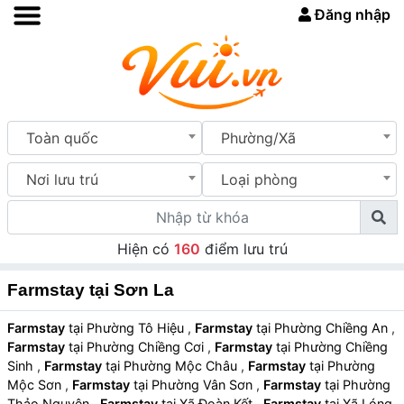
Đăng nhập
Toàn quốc
Phường/Xã
Nơi lưu trú
Loại phòng
Hiện có
160
điểm lưu trú
Farmstay tại Sơn La
Farmstay
tại Phường Tô Hiệu
,
Farmstay
tại Phường Chiềng An
,
Farmstay
tại Phường Chiềng Cơi
,
Farmstay
tại Phường Chiềng
Sinh
,
Farmstay
tại Phường Mộc Châu
,
Farmstay
tại Phường
Mộc Sơn
,
Farmstay
tại Phường Vân Sơn
,
Farmstay
tại Phường
Thảo Nguyên
,
Farmstay
tại Xã Đoàn Kết
,
Farmstay
tại Xã Lóng