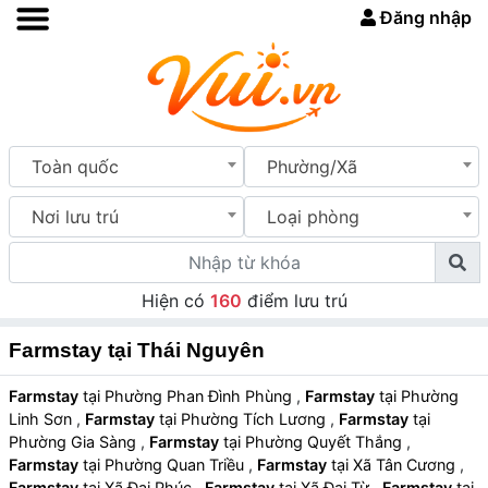
Đăng nhập
Toàn quốc
Phường/Xã
Nơi lưu trú
Loại phòng
Hiện có
160
điểm lưu trú
Farmstay tại Thái Nguyên
Farmstay
tại Phường Phan Đình Phùng
,
Farmstay
tại Phường
Linh Sơn
,
Farmstay
tại Phường Tích Lương
,
Farmstay
tại
Phường Gia Sàng
,
Farmstay
tại Phường Quyết Thắng
,
Farmstay
tại Phường Quan Triều
,
Farmstay
tại Xã Tân Cương
,
Farmstay
tại Xã Đại Phúc
,
Farmstay
tại Xã Đại Từ
,
Farmstay
tại