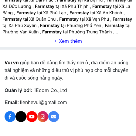
Xã Đức Lương
,
Farmstay
tại Xã Phú Thịnh
,
Farmstay
tại Xã La
Bằng
,
Farmstay
tại Xã Phú Lạc
,
Farmstay
tại Xã An Khánh
,
Farmstay
tại Xã Quân Chu
,
Farmstay
tại Xã Vạn Phú
,
Farmstay
tại Xã Phú Xuyên
,
Farmstay
tại Phường Phổ Yên
,
Farmstay
tại
Phường Vạn Xuân
,
Farmstay
tại Phường Trung Thành
,
Farmstay
tại Phường Phúc Thuận
,
Farmstay
tại Xã Thành Công
,
Farmstay
tại Xã Phú Bình
,
Farmstay
tại Xã Tân Thành
,
Farmstay
tại Xã Điềm Thụy
,
Farmstay
tại Xã Kha Sơn
,
Farmstay
tại Xã Tân Khánh
,
Farmstay
tại Xã Đồng Hỷ
,
Vui.vn
giúp bạn dễ dàng tìm thấy nơi ở, địa điểm ăn uống,
Farmstay
tại Xã Quang Sơn
,
Farmstay
tại Xã Trại Cau
,
Farmstay
tại Xã Nam Hòa
,
Farmstay
tại Xã Văn Hán
,
Farmstay
trải nghiệm và những điều thú vị phù hợp cho mỗi chuyến
tại Xã Văn Lăng
,
Farmstay
tại Phường Sông Công
,
Farmstay
tại
đi và cuộc sống hằng ngày.
Phường Bá Xuyên
,
Farmstay
tại Phường Bách Quang
,
Farmstay
tại Xã Phú Lương
,
Farmstay
tại Xã Vô Tranh
,
Quản lý bởi:
1Ecom Co.,Ltd
Farmstay
tại Xã Yên Trạch
,
Farmstay
tại Xã Hợp Thành
,
Farmstay
tại Xã Định Hóa
,
Farmstay
tại Xã Bình Yên
,
Farmstay
Email:
lienhevui@gmail.com
tại Xã Trung Hội
,
Farmstay
tại Xã Phượng Tiến
,
Farmstay
tại Xã
Phú Đình
,
Farmstay
tại Xã Bình Thành
,
Farmstay
tại Xã Kim
Phượng
,
Farmstay
tại Xã Lam Vỹ
,
Farmstay
tại Xã Võ Nhai
,
Farmstay
tại Xã Dân Tiến
,
Farmstay
tại Xã Nghinh Tường
,
Farmstay
tại Xã Thần Sa
,
Farmstay
tại Xã La Hiên
,
Farmstay
tại