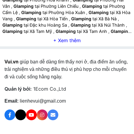
Vân
,
Glamping
tại Phường Liên Chiểu
,
Glamping
tại Phường
Cẩm Lệ
,
Glamping
tại Phường Hòa Xuân
,
Glamping
tại Xã Hòa
Vang
,
Glamping
tại Xã Hòa Tiến
,
Glamping
tại Xã Bà Nà
,
Glamping
tại Đặc khu Hoàng Sa
,
Glamping
tại Xã Núi Thành
,
Glamping
tại Xã Tam Mỹ
,
Glamping
tại Xã Tam Anh
,
Glamping
tại Xã Đức Phú
,
Glamping
tại Xã Tam Xuân
,
Glamping
tại Xã
Tam Hải
,
Glamping
tại Phường Tam Kỳ
,
Glamping
tại Phường
Quảng Phú
,
Glamping
tại Phường Hương Trà
,
Glamping
tại
Phường Bàn Thạch
,
Glamping
tại Xã Tây Hồ
,
Glamping
tại Xã
Vui.vn
giúp bạn dễ dàng tìm thấy nơi ở, địa điểm ăn uống,
Chiên Đàn
,
Glamping
tại Xã Phú Ninh
,
Glamping
tại Xã Lãnh
Ngọc
,
Glamping
tại Xã Tiên Phước
,
Glamping
tại Xã Thạnh
trải nghiệm và những điều thú vị phù hợp cho mỗi chuyến
Bình
,
Glamping
tại Xã Sơn Cẩm Hà
,
Glamping
tại Xã Trà Liên
,
đi và cuộc sống hằng ngày.
Glamping
tại Xã Trà Giáp
,
Glamping
tại Xã Trà Tân
,
Glamping
tại Xã Trà Đốc
,
Glamping
tại Xã Trà My
,
Glamping
tại Xã Nam
Quản lý bởi:
1Ecom Co.,Ltd
Trà My
,
Glamping
tại Xã Trà Tập
,
Glamping
tại Xã Trà Vân
,
Glamping
tại Xã Trà Linh
,
Glamping
tại Xã Trà Leng
,
Glamping
Email:
lienhevui@gmail.com
tại Xã Thăng Bình
,
Glamping
tại Xã Thăng An
,
Glamping
tại Xã
Thăng Trường
,
Glamping
tại Xã Thăng Điền
,
Glamping
tại Xã
Thăng Phú
,
Glamping
tại Xã Đồng Dương
,
Glamping
tại Xã
Quế Sơn Trung
,
Glamping
tại Xã Quế Sơn
,
Glamping
tại Xã
Xuân Phú
,
Glamping
tại Xã Nông Sơn
,
Glamping
tại Xã Quế