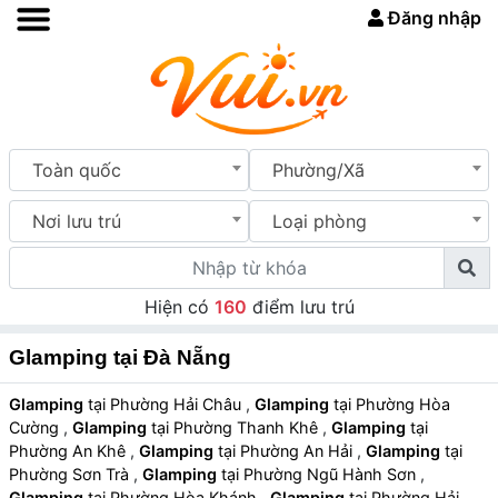
Đăng nhập
Toàn quốc
Phường/Xã
Nơi lưu trú
Loại phòng
Hiện có
160
điểm lưu trú
Glamping tại Đà Nẵng
Glamping
tại Phường Hải Châu
,
Glamping
tại Phường Hòa
Cường
,
Glamping
tại Phường Thanh Khê
,
Glamping
tại
Phường An Khê
,
Glamping
tại Phường An Hải
,
Glamping
tại
Phường Sơn Trà
,
Glamping
tại Phường Ngũ Hành Sơn
,
Glamping
tại Phường Hòa Khánh
,
Glamping
tại Phường Hải