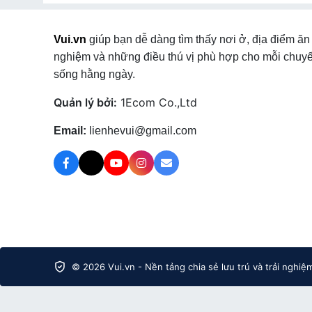
Glamping
tại Phường Bình Kiến
,
Glamping
tại Xã Xuân
Cầu
,
Glamping
tại Xã Hòa Xuân
,
Glamping
tại Phườ
Vui.vn
giúp bạn dễ dàng tìm thấy nơi ở, địa điểm ăn 
Ô Loan
,
Glamping
tại Xã Tuy An Nam
,
Glamping
tại
nghiệm và những điều thú vị phù hợp cho mỗi chuyế
Thịnh
,
Glamping
tại Xã Hòa Mỹ
,
Glamping
tại Xã Sơ
Glamping
tại Xã Ea Ly
,
Glamping
tại Xã Ea Bá
,
Glampi
sống hằng ngày.
Xuân Phước
,
Glamping
tại Xã Đồng Xuân
,
Quản lý bởi:
1Ecom Co.,Ltd
Email:
lienhevui@gmail.com
© 2026 Vui.vn - Nền tảng chia sẻ lưu trú và trải nghiệ