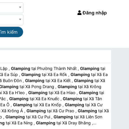
Đăng nhập
Tìm kiếm
ng Tân Lập
,
Glamping
tại Phường Thành Nhất
,
Glamping
tại
ại Xã Ea Súp
,
Glamping
tại Xã Ea Rốk
,
Glamping
tại Xã Ea
ại Xã Buôn Đôn
,
Glamping
tại Xã Ea Kiết
,
Glamping
tại Xã
Glamping
tại Xã Pơng Drang
,
Glamping
tại Xã Krông
tại Xã Ea H’leo
,
Glamping
tại Xã Ea Hiao
,
Glamping
tại
g Pắc
,
Glamping
tại Xã Ea Knuếc
,
Glamping
tại Xã Tân
 Xã Ea Ô
,
Glamping
tại Xã Ea Knốp
,
Glamping
tại Xã Cư
tại Xã Krông Á
,
Glamping
tại Xã Cư Prao
,
Glamping
tại Xã
ao
,
Glamping
tại Xã Cư Pui
,
Glamping
tại Xã Liên Sơn
ng
tại Xã Ea Ning
,
Glamping
tại Xã Dray Bhăng
,
 Phường Tuy Hòa
,
Glamping
tại Phường Phú Yên
,