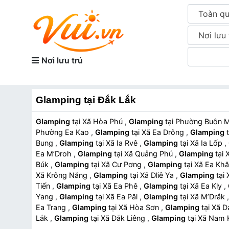
Toàn q
Nơi lưu 
Nơi lưu trú
Glamping tại Đắk Lắk
Glamping
tại Xã Hòa Phú
,
Glamping
tại Phường
Phường Ea Kao
,
Glamping
tại Xã Ea Drông
,
Glamping
Bung
,
Glamping
tại Xã Ia Rvê
,
Glamping
tại Xã Ia Lốp
,
Ea M’Droh
,
Glamping
tại Xã Quảng Phú
,
Glamping
t
Búk
,
Glamping
tại Xã Cư Pơng
,
Glamping
tại Xã Ea Kh
Xã Krông Năng
,
Glamping
tại Xã Dliê Ya
,
Glamping
Tiến
,
Glamping
tại Xã Ea Phê
,
Glamping
tại Xã Ea Kly
,
Yang
,
Glamping
tại Xã Ea Păl
,
Glamping
tại Xã M’Drắk
Ea Trang
,
Glamping
tại Xã Hòa Sơn
,
Glamping
tại X
Lắk
,
Glamping
tại Xã Đắk Liêng
,
Glamping
tại Xã Nam
Glamping
tại Xã Ea Ktur
,
Glamping
tại Xã Krông Ana
,
G