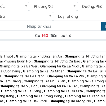
uốc
Phường/Xã
Đường/Phố
trú
Loại phòng
Có
160
điểm lưu trú
 Buôn Ma Thuột
,
Glamping
tại Phường Tân An
,
Glamping
tại Phườ
tại Phường Buôn Hồ
,
Glamping
tại Phường Cư Bao
,
Glamping
t
Glamping
tại Xã Ea Wer
,
Glamping
tại Xã Ea Nuôl
,
Glamping
t
ại Xã Cuôr Đăng
,
Glamping
tại Xã Cư M’gar
,
Glamping
tại Xã Ea Tul
,
ăl
,
Glamping
tại Xã Ea Drăng
,
Glamping
tại Xã Ea Wy
,
Glamping
tại Xã Tam Giang
,
Glamping
tại Xã Phú Xuân
,
Glamping
tại Xã Krôn
Glamping
tại Xã Vụ Bổn
,
Glamping
tại Xã Ea Kar
,
Glamping
tại
,
Glamping
tại Xã Ea Riêng
,
Glamping
tại Xã Cư M’ta
,
Glamping
ã Dang Kang
,
Glamping
tại Xã Krông Bông
,
Glamping
tại Xã Yang M
 Ka
,
Glamping
tại Xã Đắk Phơi
,
Glamping
tại Xã Krông Nô
,
Glampi
lamping
tại Xã Dur Kmăl
,
Glamping
tại Xã Ea Na
,
Glamping
tại