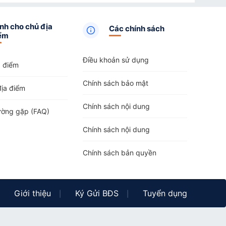
ping
tại Phường Xuân Đài
,
Glamping
tại Phường Sông
y An Bắc
,
Glamping
tại Xã Tuy An Đông
,
Glamping
tại Xã
nh cho chủ địa
Các chính sách
a 2
,
Glamping
tại Xã Tây Hòa
,
Glamping
tại Xã Hòa
ểm
ping
tại Xã Tây Sơn
,
Glamping
tại Xã Suối Trai
,
ã Xuân Lãnh
,
Glamping
tại Xã Phú Mỡ
,
Glamping
tại Xã
Điều khoản sử dụng
a điểm
Chính sách bảo mật
địa điểm
Chính sách nội dung
ường gặp (FAQ)
Chính sách nội dung
Chính sách bản quyền
Giới thiệu
Ký Gửi BĐS
Tuyển dụng
|
|