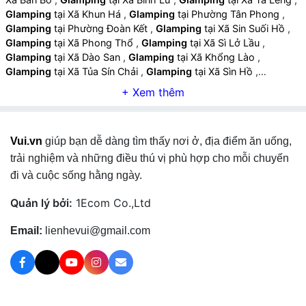
Glamping
tại Xã Khun Há
,
Glamping
tại Phường Tân Phong
,
Glamping
tại Phường Đoàn Kết
,
Glamping
tại Xã Sin Suối Hồ
,
Glamping
tại Xã Phong Thổ
,
Glamping
tại Xã Sì Lở Lầu
,
Glamping
tại Xã Dào San
,
Glamping
tại Xã Khổng Lào
,
Glamping
tại Xã Tủa Sín Chải
,
Glamping
tại Xã Sìn Hồ
,
Glamping
tại Xã Hồng Thu
,
Glamping
tại Xã Nậm Tăm
,
Glamping
tại Xã Pu Sam Cáp
,
Glamping
tại Xã Nậm Cuổi
,
Glamping
tại Xã Nậm Mạ
,
Glamping
tại Xã Lê Lợi
,
Glamping
tại
Xã Nậm Hàng
,
Glamping
tại Xã Mường Mô
,
Glamping
tại Xã
Vui.vn
giúp bạn dễ dàng tìm thấy nơi ở, địa điểm ăn uống,
Hua Bum
,
Glamping
tại Xã Pa Tần
,
Glamping
tại Xã Bum Nưa
,
Glamping
tại Xã Bum Tở
,
Glamping
tại Xã Mường Tè
,
trải nghiệm và những điều thú vị phù hợp cho mỗi chuyến
Glamping
tại Xã Thu Lũm
,
Glamping
tại Xã Pa Ủ
,
Glamping
tại
đi và cuộc sống hằng ngày.
Xã Tà Tổng
,
Glamping
tại Xã Mù Cả
,
Quản lý bởi:
1Ecom Co.,Ltd
Email:
lienhevui@gmail.com