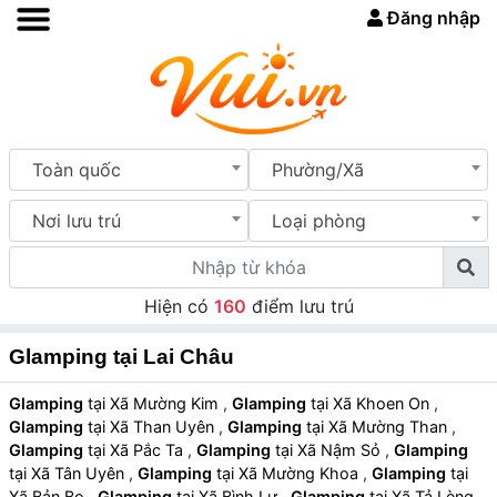
Đăng nhập
Toàn quốc
Phường/Xã
Nơi lưu trú
Loại phòng
Hiện có
160
điểm lưu trú
Glamping tại Lai Châu
Glamping
tại Xã Mường Kim
,
Glamping
tại Xã Khoen On
,
Glamping
tại Xã Than Uyên
,
Glamping
tại Xã Mường Than
,
Glamping
tại Xã Pắc Ta
,
Glamping
tại Xã Nậm Sỏ
,
Glamping
tại Xã Tân Uyên
,
Glamping
tại Xã Mường Khoa
,
Glamping
tại
Xã Bản Bo
,
Glamping
tại Xã Bình Lư
,
Glamping
tại Xã Tả Lèng
,