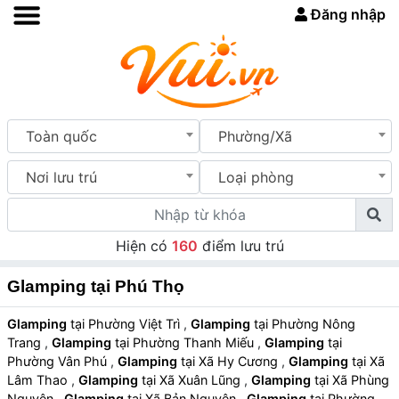
Đăng nhập
Toàn quốc
Phường/Xã
Nơi lưu trú
Loại phòng
Hiện có
160
điểm lưu trú
Glamping tại Phú Thọ
Glamping
tại Phường Việt Trì
,
Glamping
tại Phường Nông
Trang
,
Glamping
tại Phường Thanh Miếu
,
Glamping
tại
Phường Vân Phú
,
Glamping
tại Xã Hy Cương
,
Glamping
tại Xã
Lâm Thao
,
Glamping
tại Xã Xuân Lũng
,
Glamping
tại Xã Phùng
Nguyên
,
Glamping
tại Xã Bản Nguyên
,
Glamping
tại Phường