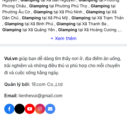
Phong Châu
,
Glamping
tại Phường Phú Thọ
,
Glamping
tại
Phường Âu Cơ
,
Glamping
tại Xã Phù Ninh
,
Glamping
tại Xã
Dân Chủ
,
Glamping
tại Xã Phú Mỹ
,
Glamping
tại Xã Trạm Thản
,
Glamping
tại Xã Bình Phú
,
Glamping
tại Xã Thanh Ba
,
Glamping
tại Xã Quảng Yên
,
Glamping
tại Xã Hoàng Cương
,
Glamping
tại Xã Đông Thành
,
Glamping
tại Xã Chí Tiên
,
Glamping
tại Xã Liên Minh
,
Glamping
tại Xã Đoan Hùng
,
Glamping
tại Xã Tây Cốc
,
Glamping
tại Xã Chân Mộng
,
Glamping
tại Xã Chí Đám
,
Glamping
tại Xã Bằng Luân
,
Vui.vn
giúp bạn dễ dàng tìm thấy nơi ở, địa điểm ăn uống,
Glamping
tại Xã Hạ Hòa
,
Glamping
tại Xã Đan Thượng
,
Glamping
tại Xã Yên Kỳ
,
Glamping
tại Xã Vĩnh Chân
,
Glamping
trải nghiệm và những điều thú vị phù hợp cho mỗi chuyến
tại Xã Văn Lang
,
Glamping
tại Xã Hiền Lương
,
Glamping
tại Xã
đi và cuộc sống hằng ngày.
Cẩm Khê
,
Glamping
tại Xã Phú Khê
,
Glamping
tại Xã Hùng Việt
,
Glamping
tại Xã Đồng Lương
,
Glamping
tại Xã Tiên Lương
,
Quản lý bởi:
1Ecom Co.,Ltd
Glamping
tại Xã Vân Bán
,
Glamping
tại Xã Tam Nông
,
Glamping
tại Xã Thọ Văn
,
Glamping
tại Xã Vạn Xuân
,
Email:
lienhevui@gmail.com
Glamping
tại Xã Hiền Quan
,
Glamping
tại Xã Thanh Thuỷ
,
Glamping
tại Xã Đào Xá
,
Glamping
tại Xã Tu Vũ
,
Glamping
tại
Xã Thanh Sơn
,
Glamping
tại Xã Võ Miếu
,
Glamping
tại Xã Văn
Miếu
,
Glamping
tại Xã Cự Đồng
,
Glamping
tại Xã Hương Cần
,
Glamping
tại Xã Yên Sơn
,
Glamping
tại Xã Khả Cửu
,
Glamping