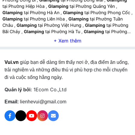
tại Phường Hiệp Hòa
,
Glamping
tại Phường Quảng Yên
,
Glamping
tại Phường Hà An
,
Glamping
tại Phường Phong Cốc
,
Glamping
tại Phường Liên Hòa
,
Glamping
tại Phường Tuần
Châu
,
Glamping
tại Phường Việt Hưng
,
Glamping
tại Phường
Bãi Cháy
,
Glamping
tại Phường Hà Tu
,
Glamping
tại Phường
Hà Lầm
,
Glamping
tại Phường Cao Xanh
,
Glamping
tại
Phường Hồng Gai
,
Glamping
tại Phường Hạ Long
,
Glamping
tại Phường Hoành Bồ
,
Glamping
tại Xã Quảng La
,
Glamping
tại
Xã Thống Nhất
,
Glamping
tại Phường Mông Dương
,
Glamping
Vui.vn
giúp bạn dễ dàng tìm thấy nơi ở, địa điểm ăn uống,
tại Phường Quang Hanh
,
Glamping
tại Phường Cẩm Phả
,
Glamping
tại Phường Cửa Ông
,
Glamping
tại Xã Hải Hòa
,
trải nghiệm và những điều thú vị phù hợp cho mỗi chuyến
Glamping
tại Xã Tiên Yên
,
Glamping
tại Xã Điền Xá
,
Glamping
đi và cuộc sống hằng ngày.
tại Xã Đông Ngũ
,
Glamping
tại Xã Hải Lạng
,
Glamping
tại Xã
Lương Minh
,
Glamping
tại Xã Kỳ Thượng
,
Glamping
tại Xã Ba
Quản lý bởi:
1Ecom Co.,Ltd
Chẽ
,
Glamping
tại Xã Quảng Tân
,
Glamping
tại Xã Đầm Hà
,
Glamping
tại Xã Quảng Hà
,
Glamping
tại Xã Đường Hoa
,
Email:
lienhevui@gmail.com
Glamping
tại Xã Quảng Đức
,
Glamping
tại Xã Hoành Mô
,
Glamping
tại Xã Lục Hồn
,
Glamping
tại Xã Bình Liêu
,
Glamping
tại Xã Hải Sơn
,
Glamping
tại Xã Hải Ninh
,
Glamping
tại Xã Vĩnh
Thực
,
Glamping
tại Phường Móng Cái 1
,
Glamping
tại Phường
Móng Cái 2
,
Glamping
tại Phường Móng Cái 3
,
Glamping
tại