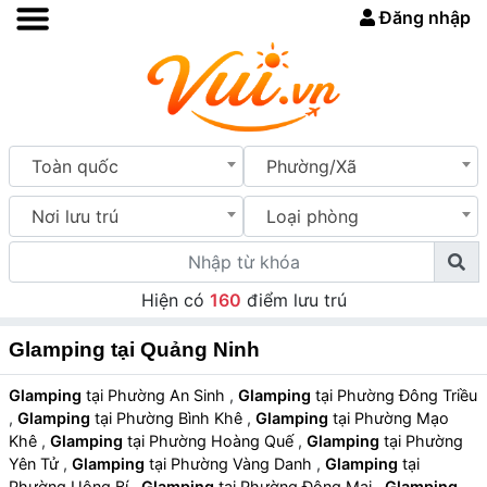
Đăng nhập
Toàn quốc
Phường/Xã
Nơi lưu trú
Loại phòng
Hiện có
160
điểm lưu trú
Glamping tại Quảng Ninh
Glamping
tại Phường An Sinh
,
Glamping
tại Phường Đông Triều
,
Glamping
tại Phường Bình Khê
,
Glamping
tại Phường Mạo
Khê
,
Glamping
tại Phường Hoàng Quế
,
Glamping
tại Phường
Yên Tử
,
Glamping
tại Phường Vàng Danh
,
Glamping
tại
Phường Uông Bí
,
Glamping
tại Phường Đông Mai
,
Glamping