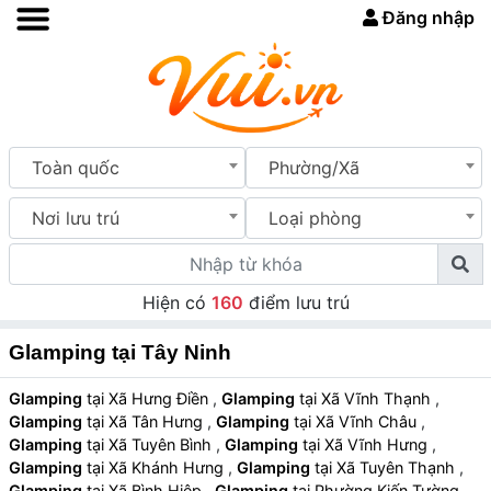
Đăng nhập
Toàn quốc
Phường/Xã
Nơi lưu trú
Loại phòng
Hiện có
160
điểm lưu trú
Glamping tại Tây Ninh
Glamping
tại Xã Hưng Điền
,
Glamping
tại Xã Vĩnh Thạnh
,
Glamping
tại Xã Tân Hưng
,
Glamping
tại Xã Vĩnh Châu
,
Glamping
tại Xã Tuyên Bình
,
Glamping
tại Xã Vĩnh Hưng
,
Glamping
tại Xã Khánh Hưng
,
Glamping
tại Xã Tuyên Thạnh
,
Glamping
tại Xã Bình Hiệp
,
Glamping
tại Phường Kiến Tường
,