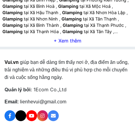
Glamping
tại Xã Bình Hoà
,
Glamping
tại Xã Mộc Hoá
,
Glamping
tại Xã Hậu Thạnh
,
Glamping
tại Xã Nhơn Hòa Lập
,
Glamping
tại Xã Nhơn Ninh
,
Glamping
tại Xã Tân Thạnh
,
Glamping
tại Xã Bình Thành
,
Glamping
tại Xã Thạnh Phước
,
Glamping
tại Xã Thạnh Hóa
,
Glamping
tại Xã Tân Tây
,
Glamping
tại Xã Thủ Thừa
,
Glamping
tại Xã Mỹ An
,
Glamping
tại Xã Mỹ Thạnh
,
Glamping
tại Xã Tân Long
,
Glamping
tại Xã
Mỹ Quý
,
Glamping
tại Xã Đông Thành
,
Glamping
tại Xã Đức
Huệ
,
Glamping
tại Xã An Ninh
,
Glamping
tại Xã Hiệp Hoà
,
Vui.vn
giúp bạn dễ dàng tìm thấy nơi ở, địa điểm ăn uống,
Glamping
tại Xã Hậu Nghĩa
,
Glamping
tại Xã Hoà Khánh
,
Glamping
tại Xã Đức Lập
,
Glamping
tại Xã Mỹ Hạnh
,
Glamping
trải nghiệm và những điều thú vị phù hợp cho mỗi chuyến
tại Xã Đức Hòa
,
Glamping
tại Xã Thạnh Lợi
,
Glamping
tại Xã
đi và cuộc sống hằng ngày.
Bình Đức
,
Glamping
tại Xã Lương Hoà
,
Glamping
tại Xã Bến
Lức
,
Glamping
tại Xã Mỹ Yên
,
Glamping
tại Xã Long Cang
,
Quản lý bởi:
1Ecom Co.,Ltd
Glamping
tại Xã Rạch Kiến
,
Glamping
tại Xã Mỹ Lệ
,
Glamping
tại Xã Tân Lân
,
Glamping
tại Xã Cần Đước
,
Glamping
tại Xã
Email:
lienhevui@gmail.com
Long Hựu
,
Glamping
tại Xã Phước Lý
,
Glamping
tại Xã Mỹ Lộc
,
Glamping
tại Xã Cần Giuộc
,
Glamping
tại Xã Phước Vĩnh Tây
,
Glamping
tại Xã Tân Tập
,
Glamping
tại Xã Vàm Cỏ
,
Glamping
tại Xã Tân Trụ
,
Glamping
tại Xã Nhựt Tảo
,
Glamping
tại Xã
Thuận Mỹ
,
Glamping
tại Xã An Lục Long
,
Glamping
tại Xã Tầm