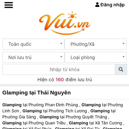
Đăng nhập
Toàn quốc
Phường/Xã
Nơi lưu trú
Loại phòng
Hiện có
160
điểm lưu trú
Glamping tại Thái Nguyên
Glamping
tại Phường Phan Đình Phùng
,
Glamping
tại Phường
Linh Sơn
,
Glamping
tại Phường Tích Lương
,
Glamping
tại
Phường Gia Sàng
,
Glamping
tại Phường Quyết Thắng
,
Glamping
tại Phường Quan Triều
,
Glamping
tại Xã Tân Cương
,
Glamping
tại Xã Đại Phúc
,
Glamping
tại Xã Đại Từ
,
Glamping