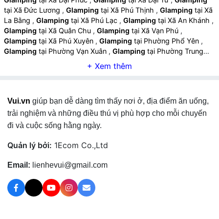
tại Xã Đức Lương
,
Glamping
tại Xã Phú Thịnh
,
Glamping
tại Xã
La Bằng
,
Glamping
tại Xã Phú Lạc
,
Glamping
tại Xã An Khánh
,
Glamping
tại Xã Quân Chu
,
Glamping
tại Xã Vạn Phú
,
Glamping
tại Xã Phú Xuyên
,
Glamping
tại Phường Phổ Yên
,
Glamping
tại Phường Vạn Xuân
,
Glamping
tại Phường Trung
Thành
,
Glamping
tại Phường Phúc Thuận
,
Glamping
tại Xã
Thành Công
,
Glamping
tại Xã Phú Bình
,
Glamping
tại Xã Tân
Thành
,
Glamping
tại Xã Điềm Thụy
,
Glamping
tại Xã Kha Sơn
,
Glamping
tại Xã Tân Khánh
,
Glamping
tại Xã Đồng Hỷ
,
Vui.vn
giúp bạn dễ dàng tìm thấy nơi ở, địa điểm ăn uống,
Glamping
tại Xã Quang Sơn
,
Glamping
tại Xã Trại Cau
,
Glamping
tại Xã Nam Hòa
,
Glamping
tại Xã Văn Hán
,
trải nghiệm và những điều thú vị phù hợp cho mỗi chuyến
Glamping
tại Xã Văn Lăng
,
Glamping
tại Phường Sông Công
,
đi và cuộc sống hằng ngày.
Glamping
tại Phường Bá Xuyên
,
Glamping
tại Phường Bách
Quang
,
Glamping
tại Xã Phú Lương
,
Glamping
tại Xã Vô Tranh
Quản lý bởi:
1Ecom Co.,Ltd
,
Glamping
tại Xã Yên Trạch
,
Glamping
tại Xã Hợp Thành
,
Glamping
tại Xã Định Hóa
,
Glamping
tại Xã Bình Yên
,
Email:
lienhevui@gmail.com
Glamping
tại Xã Trung Hội
,
Glamping
tại Xã Phượng Tiến
,
Glamping
tại Xã Phú Đình
,
Glamping
tại Xã Bình Thành
,
Glamping
tại Xã Kim Phượng
,
Glamping
tại Xã Lam Vỹ
,
Glamping
tại Xã Võ Nhai
,
Glamping
tại Xã Dân Tiến
,
Glamping
tại Xã Nghinh Tường
,
Glamping
tại Xã Thần Sa
,
Glamping
tại