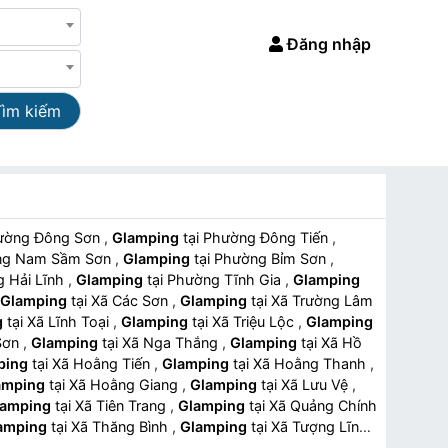
Đăng nhập
Tìm kiếm
 Phường Đông Sơn
,
Glamping
tại Phường Đông Tiến
,
hường Nam Sầm Sơn
,
Glamping
tại Phường Bỉm Sơn
,
ờng Hải Lĩnh
,
Glamping
tại Phường Tĩnh Gia
,
Glamping
Glamping
tại Xã Các Sơn
,
Glamping
tại Xã Trường Lâm
g
tại Xã Lĩnh Toại
,
Glamping
tại Xã Triệu Lộc
,
Glamping
 Sơn
,
Glamping
tại Xã Nga Thắng
,
Glamping
tại Xã Hồ
ping
tại Xã Hoằng Tiến
,
Glamping
tại Xã Hoằng Thanh
,
amping
tại Xã Hoằng Giang
,
Glamping
tại Xã Lưu Vệ
,
lamping
tại Xã Tiên Trang
,
Glamping
tại Xã Quảng Chính
amping
tại Xã Thăng Bình
,
Glamping
tại Xã Tượng Lĩnh
,
mping
tại Xã Thiệu Toán
,
Glamping
tại Xã Thiệu Trung
,