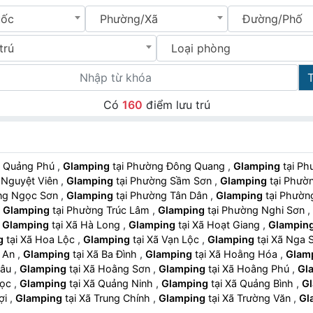
uốc
Phường/Xã
Đường/Phố
trú
Loại phòng
Có
160
điểm lưu trú
ờng Quảng Phú
,
Glamping
tại Phường Đông Quang
,
Glamping
tại
ng Nguyệt Viên
,
Glamping
tại Phường Sầm Sơn
,
Glamping
tại P
ường Ngọc Sơn
,
Glamping
tại Phường Tân Dân
,
Glamping
tại Phư
,
Glamping
tại Phường Trúc Lâm
,
Glamping
tại Phường Nghi Sơn
,
,
Glamping
tại Xã Hà Long
,
Glamping
tại Xã Hoạt Giang
,
Glampin
g
tại Xã Hoa Lộc
,
Glamping
tại Xã Vạn Lộc
,
Glamping
tại Xã Nga
ga An
,
Glamping
tại Xã Ba Đình
,
Glamping
tại Xã Hoằng Hóa
,
Glam
Châu
,
Glamping
tại Xã Hoằng Sơn
,
Glamping
tại Xã Hoằng Phú
,
Gl
Ngọc
,
Glamping
tại Xã Quảng Ninh
,
Glamping
tại Xã Quảng Bình
,
G
Lợi
,
Glamping
tại Xã Trung Chính
,
Glamping
tại Xã Trường Văn
,
Gl
óa
,
Glamping
tại Xã Thiệu Quang
,
Glamping
tại Xã Thiệu Tiến
,
Gla