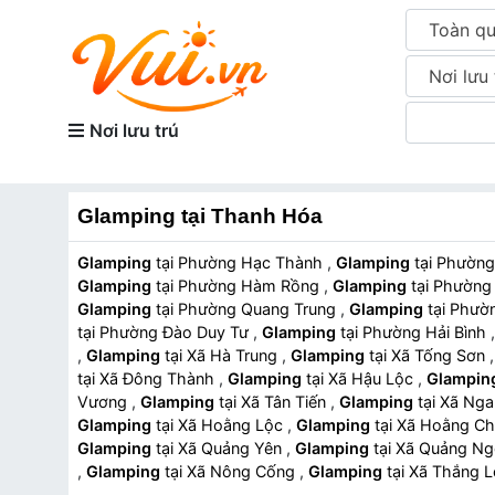
Toàn q
Nơi lưu 
Nơi lưu trú
Glamping tại Thanh Hóa
Glamping
tại Phường Hạc Thành
,
Glamping
tại Phư
Glamping
tại Phường Hàm Rồng
,
Glamping
tại Phườ
Glamping
tại Phường Quang Trung
,
Glamping
tại Ph
tại Phường Đào Duy Tư
,
Glamping
tại Phường Hải Bình
,
Glamping
tại Xã Hà Trung
,
Glamping
tại Xã Tống Sơn
tại Xã Đông Thành
,
Glamping
tại Xã Hậu Lộc
,
Glampin
Vương
,
Glamping
tại Xã Tân Tiến
,
Glamping
tại Xã N
Glamping
tại Xã Hoằng Lộc
,
Glamping
tại Xã Hoằng 
Glamping
tại Xã Quảng Yên
,
Glamping
tại Xã Quảng 
,
Glamping
tại Xã Nông Cống
,
Glamping
tại Xã Thắng 
Glamping
tại Xã Công Chính
,
Glamping
tại Xã Thiệu H