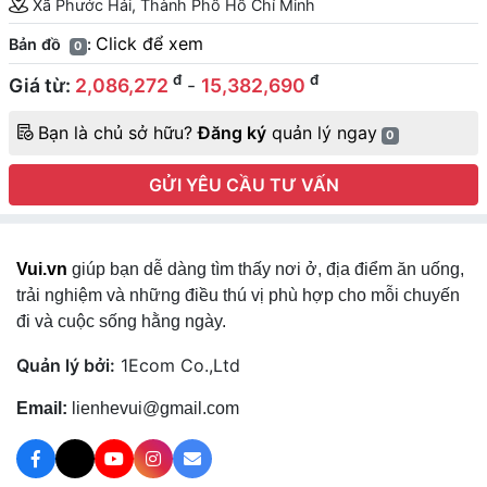
Xã Phước Hải, Thành Phố Hồ Chí Minh
Click để xem
Bản đồ
:
0
đ
đ
Giá từ:
2,086,272
-
15,382,690
Bạn là chủ sở hữu?
Đăng ký
quản lý ngay
0
GỬI YÊU CẦU TƯ VẤN
Vui.vn
giúp bạn dễ dàng tìm thấy nơi ở, địa điểm ăn uống,
trải nghiệm và những điều thú vị phù hợp cho mỗi chuyến
đi và cuộc sống hằng ngày.
Quản lý bởi:
1Ecom Co.,Ltd
Email:
lienhevui@gmail.com