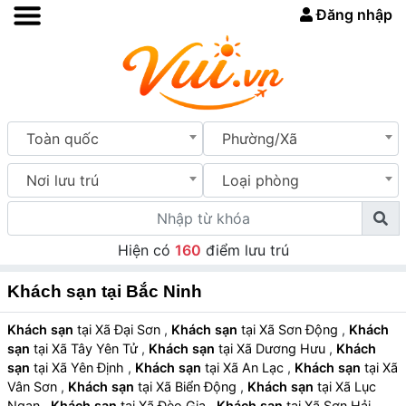
Đăng nhập
Toàn quốc
Phường/Xã
Nơi lưu trú
Loại phòng
Hiện có
160
điểm lưu trú
Khách sạn tại Bắc Ninh
Khách sạn
tại Xã Đại Sơn
,
Khách sạn
tại Xã Sơn Động
,
Khách
sạn
tại Xã Tây Yên Tử
,
Khách sạn
tại Xã Dương Hưu
,
Khách
sạn
tại Xã Yên Định
,
Khách sạn
tại Xã An Lạc
,
Khách sạn
tại Xã
Vân Sơn
,
Khách sạn
tại Xã Biển Động
,
Khách sạn
tại Xã Lục
Ngạn
,
Khách sạn
tại Xã Đèo Gia
,
Khách sạn
tại Xã Sơn Hải
,