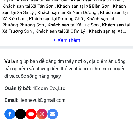
Khách sạn
tại Xã Tân Sơn
,
Khách sạn
tại Xã Biên Sơn
,
Khách
sạn
tại Xã Sa Lý
,
Khách sạn
tại Xã Nam Dương
,
Khách sạn
tại
Xã Kiên Lao
,
Khách sạn
tại Phường Chũ
,
Khách sạn
tại
Phường Phượng Sơn
,
Khách sạn
tại Xã Lục Sơn
,
Khách sạn
tại
Xã Trường Sơn
,
Khách sạn
tại Xã Cẩm Lý
,
Khách sạn
tại Xã
Đông Phú
,
Khách sạn
tại Xã Nghĩa Phương
,
Khách sạn
tại Xã
Lục Nam
,
Khách sạn
tại Xã Bắc Lũng
,
Khách sạn
tại Xã Bảo
Đài
,
Khách sạn
tại Xã Lạng Giang
,
Khách sạn
tại Xã Mỹ Thái
,
Khách sạn
tại Xã Kép
,
Khách sạn
tại Xã Tân Dĩnh
,
Khách sạn
Vui.vn
giúp bạn dễ dàng tìm thấy nơi ở, địa điểm ăn uống,
tại Xã Tiên Lục
,
Khách sạn
tại Xã Yên Thế
,
Khách sạn
tại Xã Bố
Hạ
,
Khách sạn
tại Xã Đồng Kỳ
,
Khách sạn
tại Xã Xuân Lương
,
trải nghiệm và những điều thú vị phù hợp cho mỗi chuyến
Khách sạn
tại Xã Tam Tiến
,
Khách sạn
tại Xã Tân Yên
,
Khách
đi và cuộc sống hằng ngày.
sạn
tại Xã Ngọc Thiện
,
Khách sạn
tại Xã Nhã Nam
,
Khách sạn
tại Xã Phúc Hòa
,
Khách sạn
tại Xã Quang Trung
,
Khách sạn
tại
Quản lý bởi:
1Ecom Co.,Ltd
Xã Hợp Thịnh
,
Khách sạn
tại Xã Hiệp Hoà
,
Khách sạn
tại Xã
Hoàng Vân
,
Khách sạn
tại Xã Xuân Cẩm
,
Khách sạn
tại
Email:
lienhevui@gmail.com
Phường Tự Lạn
,
Khách sạn
tại Phường Việt Yên
,
Khách sạn
tại
Phường Nếnh
,
Khách sạn
tại Phường Vân Hà
,
Khách sạn
tại
Xã Đồng Việt
,
Khách sạn
tại Phường Bắc Giang
,
Khách sạn
tại
Phường Đa Mai
,
Khách sạn
tại Phường Tiền Phong
,
Khách sạn
tại Phường Tân An
,
Khách sạn
tại Phường Yên Dũng
,
Khách