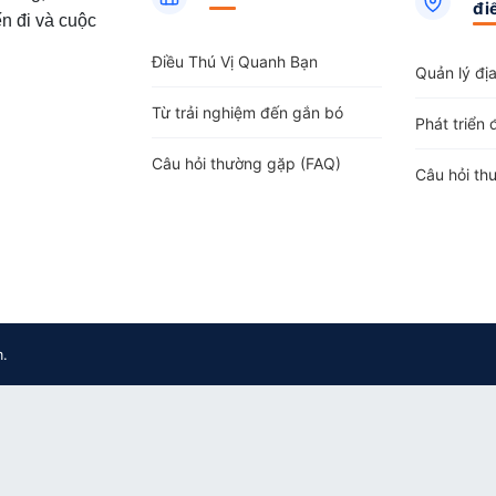
đi
n đi và cuộc
Điều Thú Vị Quanh Bạn
Quản lý đị
Từ trải nghiệm đến gắn bó
Phát triển 
Câu hỏi thường gặp (FAQ)
Câu hỏi th
m.