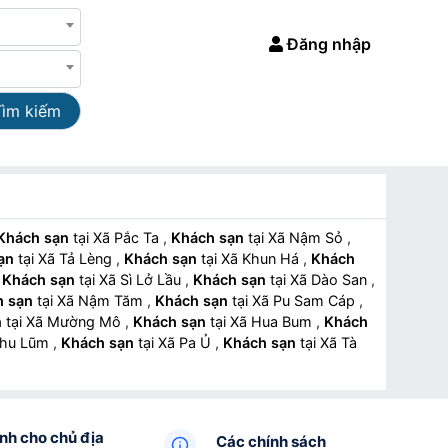
Đăng nhập
Tìm kiếm
Khách sạn
tại Xã Pắc Ta
,
Khách sạn
tại Xã Nậm Sỏ
,
ạn
tại Xã Tả Lèng
,
Khách sạn
tại Xã Khun Há
,
Khách
,
Khách sạn
tại Xã Sì Lở Lầu
,
Khách sạn
tại Xã Dào San
,
h sạn
tại Xã Nậm Tăm
,
Khách sạn
tại Xã Pu Sam Cáp
,
n
tại Xã Mường Mô
,
Khách sạn
tại Xã Hua Bum
,
Khách
ã Thu Lũm
,
Khách sạn
tại Xã Pa Ủ
,
Khách sạn
tại Xã Tà
nh cho chủ địa
Các chính sách