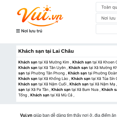
Toàn q
Nơi lưu 
Nơi lưu trú
Khách sạn tại Lai Châu
Khách sạn
tại Xã Mường Kim
,
Khách sạn
tại Xã Khoen
Khách sạn
tại Xã Tân Uyên
,
Khách sạn
tại Xã Mường 
sạn
tại Phường Tân Phong
,
Khách sạn
tại Phường Đoà
Khách sạn
tại Xã Khổng Lào
,
Khách sạn
tại Xã Tủa Sí
Khách sạn
tại Xã Nậm Cuổi
,
Khách sạn
tại Xã Nậm Mạ
sạn
tại Xã Pa Tần
,
Khách sạn
tại Xã Bum Nưa
,
Khách s
Tổng
,
Khách sạn
tại Xã Mù Cả
,
Vui.vn
giúp bạn dễ dàng tìm thấy nơi ở, địa điểm ăn 