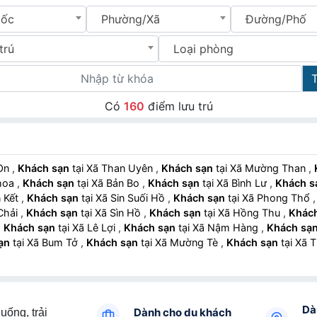
uốc
Phường/Xã
Đường/Phố
trú
Loại phòng
Có
160
điểm lưu trú
 On
,
Khách sạn
tại Xã Than Uyên
,
Khách sạn
tại Xã Mường Than
,
Khoa
,
Khách sạn
tại Xã Bản Bo
,
Khách sạn
tại Xã Bình Lư
,
Khách s
n Kết
,
Khách sạn
tại Xã Sin Suối Hồ
,
Khách sạn
tại Xã Phong Thổ
n Chải
,
Khách sạn
tại Xã Sìn Hồ
,
Khách sạn
tại Xã Hồng Thu
,
Khác
,
Khách sạn
tại Xã Lê Lợi
,
Khách sạn
tại Xã Nậm Hàng
,
Khách sạ
ạn
tại Xã Bum Tở
,
Khách sạn
tại Xã Mường Tè
,
Khách sạn
tại X
Dà
Dành cho du khách
uống, trải