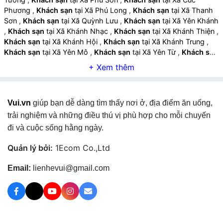
Phương
,
Khách sạn
tại Xã Phú Long
,
Khách sạn
tại Xã Thanh
Sơn
,
Khách sạn
tại Xã Quỳnh Lưu
,
Khách sạn
tại Xã Yên Khánh
,
Khách sạn
tại Xã Khánh Nhạc
,
Khách sạn
tại Xã Khánh Thiện
,
Khách sạn
tại Xã Khánh Hội
,
Khách sạn
tại Xã Khánh Trung
,
Khách sạn
tại Xã Yên Mô
,
Khách sạn
tại Xã Yên Từ
,
Khách sạn
tại Xã Yên Mạc
,
Khách sạn
tại Xã Đồng Thái
,
Khách sạn
tại Xã
Chất Bình
,
Khách sạn
tại Xã Kim Sơn
,
Khách sạn
tại Xã Quang
Thiện
,
Khách sạn
tại Xã Phát Diệm
,
Khách sạn
tại Xã Lai Thành
,
Khách sạn
tại Xã Định Hóa
,
Khách sạn
tại Xã Bình Minh
,
Vui.vn
giúp bạn dễ dàng tìm thấy nơi ở, địa điểm ăn uống,
Khách sạn
tại Xã Kim Đông
,
Khách sạn
tại Xã Bình Lục
,
Khách
sạn
tại Xã Bình Mỹ
,
Khách sạn
tại Xã Bình An
,
Khách sạn
tại Xã
trải nghiệm và những điều thú vị phù hợp cho mỗi chuyến
Bình Giang
,
Khách sạn
tại Xã Bình Sơn
,
Khách sạn
tại Xã Liêm
đi và cuộc sống hằng ngày.
Hà
,
Khách sạn
tại Xã Tân Thanh
,
Khách sạn
tại Xã Thanh Bình
,
Khách sạn
tại Xã Thanh Lâm
,
Khách sạn
tại Xã Thanh Liêm
,
Quản lý bởi:
1Ecom Co.,Ltd
Khách sạn
tại Xã Lý Nhân
,
Khách sạn
tại Xã Nam Xang
,
Khách
sạn
tại Xã Bắc Lý
,
Khách sạn
tại Xã Vĩnh Trụ
,
Khách sạn
tại Xã
Email:
lienhevui@gmail.com
Trần Thương
,
Khách sạn
tại Xã Nhân Hà
,
Khách sạn
tại Xã
Nam Lý
,
Khách sạn
tại Xã Nam Trực
,
Khách sạn
tại Xã Nam
Minh
,
Khách sạn
tại Xã Nam Đồng
,
Khách sạn
tại Xã Nam Ninh
,
Khách sạn
tại Xã Nam Hồng
,
Khách sạn
tại Xã Minh Tân
,
Khách sạn
tại Xã Hiển Khánh
,
Khách sạn
tại Xã Vụ Bản
,
Khách