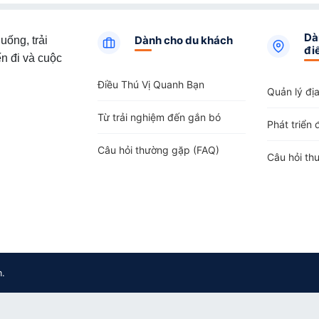
Dà
Dành cho du khách
uống, trải
đi
n đi và cuộc
Điều Thú Vị Quanh Bạn
Quản lý đị
Từ trải nghiệm đến gắn bó
Phát triển 
Câu hỏi thường gặp (FAQ)
Câu hỏi th
m.