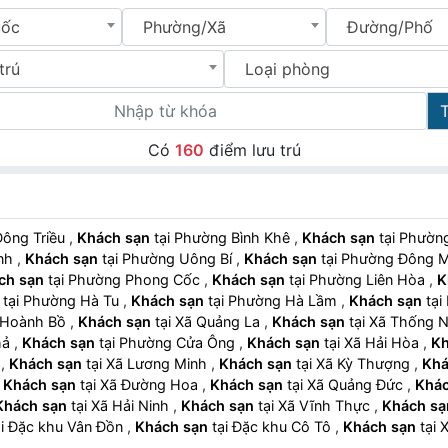
uốc
Phường/Xã
Đường/Phố
trú
Loại phòng
Có
160
điểm lưu trú
 Đông Triều
,
Khách sạn
tại Phường Bình Khê
,
Khách sạn
tại Phư
anh
,
Khách sạn
tại Phường Uông Bí
,
Khách sạn
tại Phường Đông 
ch sạn
tại Phường Phong Cốc
,
Khách sạn
tại Phường Liên Hòa
,
K
tại Phường Hà Tu
,
Khách sạn
tại Phường Hà Lầm
,
Khách sạn
ng Hoành Bồ
,
Khách sạn
tại Xã Quảng La
,
Khách sạn
tại Xã Thống
Phả
,
Khách sạn
tại Phường Cửa Ông
,
Khách sạn
tại Xã Hải Hòa
,
Kh
g
,
Khách sạn
tại Xã Lương Minh
,
Khách sạn
tại Xã Kỳ Thượng
,
Khá
,
Khách sạn
tại Xã Đường Hoa
,
Khách sạn
tại Xã Quảng Đức
,
Khác
Khách sạn
tại Xã Hải Ninh
,
Khách sạn
tại Xã Vĩnh Thực
,
Khách sạ
tại Đặc khu Vân Đồn
,
Khách sạn
tại Đặc khu Cô Tô
,
Khách sạn
t