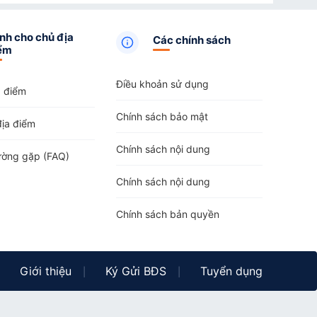
u
,
Khách sạn
tại Phường Gia Lộc
,
Khách sạn
tại Xã
ại Xã Truông Mít
,
Khách sạn
tại Xã Lộc Ninh
,
Khách sạn
nh cho chủ địa
Các chính sách
tại Xã Tân Phú
,
Khách sạn
tại Xã Tân Hội
,
Khách sạn
ểm
hạnh Bình
,
Khách sạn
tại Xã Trà Vong
,
Khách sạn
tại Xã
Hảo Đước
,
Khách sạn
tại Xã Long Chữ
,
Khách sạn
tại Xã
Điều khoản sử dụng
a điểm
Chính sách bảo mật
địa điểm
Chính sách nội dung
ường gặp (FAQ)
Chính sách nội dung
Chính sách bản quyền
Giới thiệu
Ký Gửi BĐS
Tuyển dụng
|
|