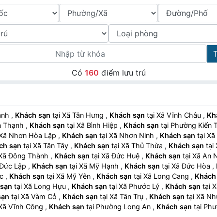
Có
160
điểm lưu trú
hạnh
,
Khách sạn
tại Xã Tân Hưng
,
Khách sạn
tại Xã Vĩnh Châu
,
Kh
yên Thạnh
,
Khách sạn
tại Xã Bình Hiệp
,
Khách sạn
tại Phường Kiế
tại Xã Nhơn Hòa Lập
,
Khách sạn
tại Xã Nhơn Ninh
,
Khách sạn
tại
ch sạn
tại Xã Tân Tây
,
Khách sạn
tại Xã Thủ Thừa
,
Khách sạn
tại Xã Đông Thành
,
Khách sạn
tại Xã Đức Huệ
,
Khách sạn
tại Xã An
 Xã Đức Lập
,
Khách sạn
tại Xã Mỹ Hạnh
,
Khách sạn
tại Xã Đức Hòa
,
ức
,
Khách sạn
tại Xã Mỹ Yên
,
Khách sạn
tại Xã Long Cang
,
Khách
 sạn
tại Xã Long Hựu
,
Khách sạn
tại Xã Phước Lý
,
Khách sạn
t
sạn
tại Xã Vàm Cỏ
,
Khách sạn
tại Xã Tân Trụ
,
Khách sạn
tại Xã 
tại Xã Vĩnh Công
,
Khách sạn
tại Phường Long An
,
Khách sạn
tại 
Minh
,
Khách sạn
tại Phường Ninh Thạnh
,
Khách sạn
tại Phường 