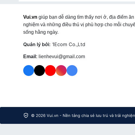
tại Phường Thanh Điền
,
Khách sạn
tại Phường Trảng 
Hưng Thuận
,
Khách sạn
tại Xã Phước Chỉ
,
Khách sạn
Vui.vn
giúp bạn dễ dàng tìm thấy nơi ở, địa điểm ăn 
tại Xã Cầu Khởi
,
Khách sạn
tại Xã Dương Minh Châu
,
K
nghiệm và những điều thú vị phù hợp cho mỗi chuyế
tại Xã Tân Thành
,
Khách sạn
tại Xã Tân Hòa
,
Khách sạ
Phước Vinh
,
Khách sạn
tại Xã Hoà Hội
,
Khách sạn
t
sống hằng ngày.
Long Thuận
,
Khách sạn
tại Xã Bến Cầu
,
Quản lý bởi:
1Ecom Co.,Ltd
Email:
lienhevui@gmail.com
© 2026 Vui.vn - Nền tảng chia sẻ lưu trú và trải nghiệ