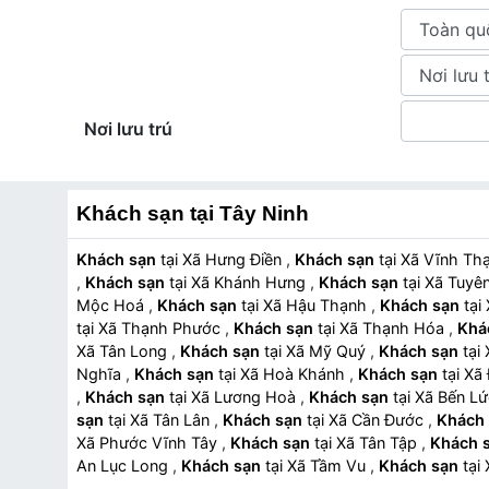
Nơi lưu trú
Khách sạn tại Tây Ninh
Khách sạn
tại Xã Hưng Điền
,
Khách sạn
tại Xã Vĩnh T
,
Khách sạn
tại Xã Khánh Hưng
,
Khách sạn
tại Xã Tu
Mộc Hoá
,
Khách sạn
tại Xã Hậu Thạnh
,
Khách sạn
tại Xã Thạnh Phước
,
Khách sạn
tại Xã Thạnh Hóa
,
Khá
Xã Tân Long
,
Khách sạn
tại Xã Mỹ Quý
,
Khách sạn
Nghĩa
,
Khách sạn
tại Xã Hoà Khánh
,
Khách sạn
tại
,
Khách sạn
tại Xã Lương Hoà
,
Khách sạn
tại Xã Bến L
sạn
tại Xã Tân Lân
,
Khách sạn
tại Xã Cần Đước
,
Khách
Xã Phước Vĩnh Tây
,
Khách sạn
tại Xã Tân Tập
,
Khách 
An Lục Long
,
Khách sạn
tại Xã Tầm Vu
,
Khách sạn
sạn
tại Phường Tân Ninh
,
Khách sạn
tại Phường Bình 