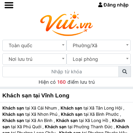
Đăng nhập
Toàn quốc
Phường/Xã
Nơi lưu trú
Loại phòng
Hiện có
160
điểm lưu trú
Khách sạn tại Vĩnh Long
Khách sạn
tại Xã Cái Nhum
,
Khách sạn
tại Xã Tân Long Hội
,
Khách sạn
tại Xã Nhơn Phú
,
Khách sạn
tại Xã Bình Phước
,
Khách sạn
tại Xã An Bình
,
Khách sạn
tại Xã Long Hồ
,
Khách
sạn
tại Xã Phú Quới
,
Khách sạn
tại Phường Thanh Đức
,
Khách
sạn
tại Phường Long Châu
,
Khách sạn
tại Phường Phước Hậu
,