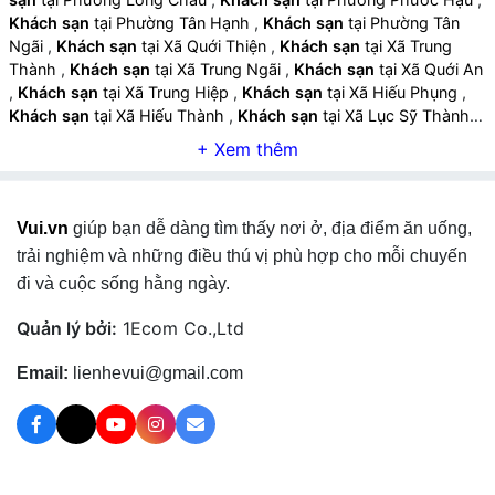
Khách sạn
tại Phường Tân Hạnh
,
Khách sạn
tại Phường Tân
Ngãi
,
Khách sạn
tại Xã Quới Thiện
,
Khách sạn
tại Xã Trung
Thành
,
Khách sạn
tại Xã Trung Ngãi
,
Khách sạn
tại Xã Quới An
,
Khách sạn
tại Xã Trung Hiệp
,
Khách sạn
tại Xã Hiếu Phụng
,
Khách sạn
tại Xã Hiếu Thành
,
Khách sạn
tại Xã Lục Sỹ Thành
,
Khách sạn
tại Xã Trà Ôn
,
Khách sạn
tại Xã Trà Côn
,
Khách sạn
tại Xã Vĩnh Xuân
,
Khách sạn
tại Xã Hòa Bình
,
Khách sạn
tại Xã
Hòa Hiệp
,
Khách sạn
tại Xã Tam Bình
,
Khách sạn
tại Xã Ngãi
Tứ
,
Khách sạn
tại Xã Song Phú
,
Khách sạn
tại Xã Cái Ngang
,
Vui.vn
giúp bạn dễ dàng tìm thấy nơi ở, địa điểm ăn uống,
Khách sạn
tại Xã Tân Quới
,
Khách sạn
tại Xã Tân Lược
,
Khách
sạn
tại Xã Mỹ Thuận
,
Khách sạn
tại Phường Bình Minh
,
Khách
trải nghiệm và những điều thú vị phù hợp cho mỗi chuyến
sạn
tại Phường Cái Vồn
,
Khách sạn
tại Phường Đông Thành
,
đi và cuộc sống hằng ngày.
Khách sạn
tại Phường Long Đức
,
Khách sạn
tại Phường Trà
Vinh
,
Khách sạn
tại Phường Nguyệt Hóa
,
Khách sạn
tại
Quản lý bởi:
1Ecom Co.,Ltd
Phường Hòa Thuận
,
Khách sạn
tại Xã An Trường
,
Khách sạn
tại Xã Tân An
,
Khách sạn
tại Xã Càng Long
,
Khách sạn
tại Xã
Email:
lienhevui@gmail.com
Nhị Long
,
Khách sạn
tại Xã Bình Phú
,
Khách sạn
tại Xã Song
Lộc
,
Khách sạn
tại Xã Châu Thành
,
Khách sạn
tại Xã Hưng Mỹ
,
Khách sạn
tại Xã Hòa Minh
,
Khách sạn
tại Xã Long Hòa
,
Khách sạn
tại Xã Cầu Kè
,
Khách sạn
tại Xã Phong Thạnh
,
Khách sạn
tại Xã An Phú Tân
,
Khách sạn
tại Xã Tam Ngãi
,